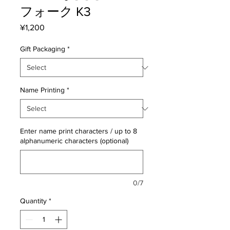
フォーク K3
Price
¥1,200
Gift Packaging
*
Name Printing
*
Enter name print characters / up to 8
alphanumeric characters (optional)
0/7
Quantity
*