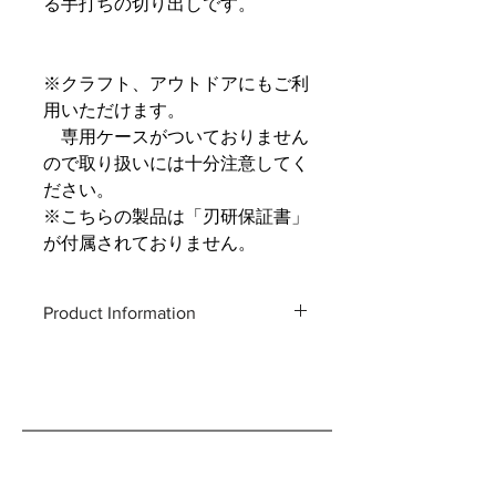
る手打ちの切り出しです。
※クラフト、アウトドアにもご利
用いただけます。
専用ケースがついておりません
ので取り扱いには十分注意してく
ださい。
※こちらの製品は「刃研保証書」
が付属されておりません。
Product Information
Product code : MK-6
Total length: 195 mm
Weight: 48g
Blade length: 55 mm
Material: Forged high carbon steel (
YSS steel shirogami )