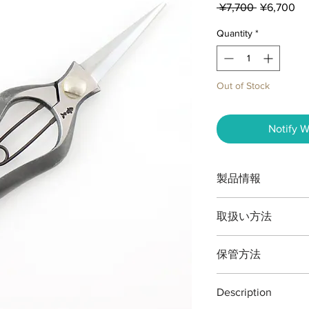
Regular
Sa
 ¥7,700 
¥6,700
Price
Pri
Quantity
*
Out of Stock
Notify W
製品情報
取扱い方法
本製品の最大切断能
保管方法
（刃先）までです。
ビカクシダ・盆栽や
ご使用後は本体（特
植物以外の切断、無
Description
取り道具箱や室内で
ございますご注意く