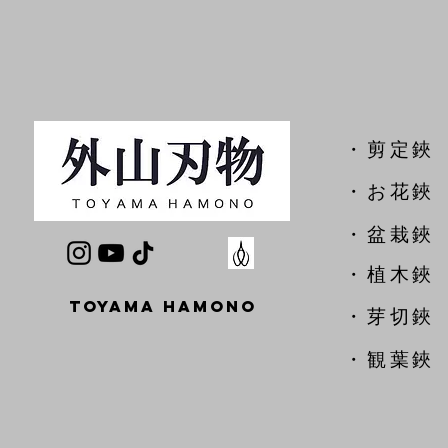
​・剪定鋏
​・お花鋏
・盆栽鋏
・植木鋏
TOYAMA HAMONO
​・芽切鋏
・観葉鋏