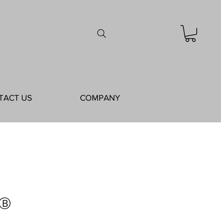
TACT US
COMPANY
Ⓑ