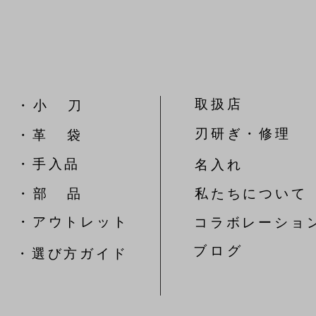
取扱店
​・ 小 刀
刃研ぎ・修理
・革 袋
​・手入品
名入れ
​・ 部 品
私たちについて
​・アウトレット
コラボレーショ
​ブ ロ グ
​・選び方ガイド