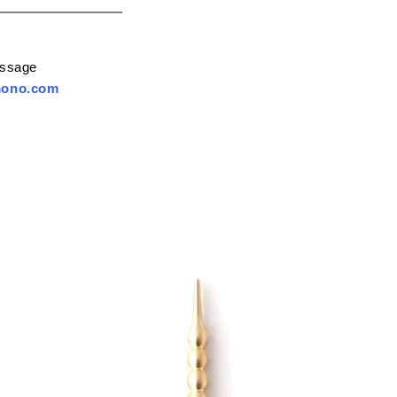
essage
mono.com