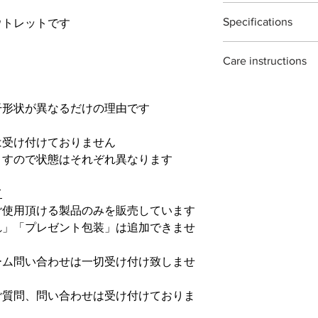
をふき取る際に刃物
※
灌木・造花・針金
T17 Indoor plants sni
り本体を保護する事
Specifications
ウトレットです
The T17 Indoor plants
ご自分で刃を研ぎ直
garden use. ideal for
ナーをお使い頂くよ
Material : Japanease c
houseplants.
石も販売しておりま
Care instructions
Size : ２００mm
each piece is hand f
Weight : １７５g
traditional methods. 
these scissors are ma
Blade length : ７０
m
variations ans irregul
they can rust if not 
干形状が異なるだけの理由です
to wipe them clean and
on storing them for a
は受け付けておりません
recommend oiling th
ますので状態はそれぞれ異なります
て
ご使用頂ける製品のみを販売しています
れ」「プレゼント包装」は追加できませ
ーム問い合わせは一切受け付け致しませ
ご質問、問い合わせは受け付けておりま