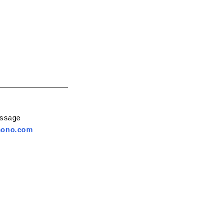
essage
mono.com