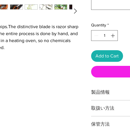
Quantity
*
ps.The distinctive blade is razor sharp
The entire process is done by hand, and
 in a heating oven, so no chemicals
ed.
Add to Cart
製品情報
品番：T17C
取扱い方法
全長：約２００ミリ
重量：約１８０グラ
本製品の最大切断能
刃渡：約７０ミリ
保管方法
（刃先）までです。
鋼材： 鍛造特殊鋼／