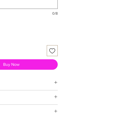
0/8
Buy Now
ム
力 生木直径８ミリ（刃元）３ミリ
牛本革