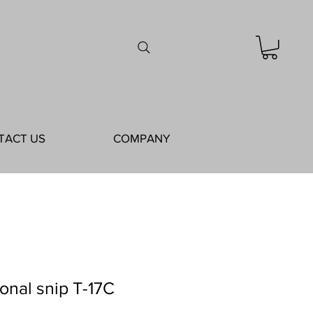
TACT US
COMPANY
ional snip T-17C