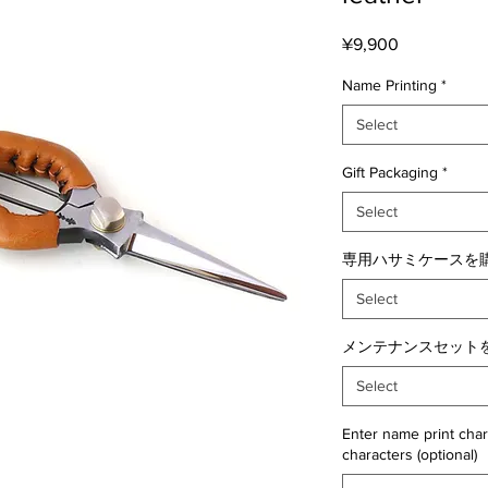
Price
¥9,900
Name Printing
*
Select
Gift Packaging
*
Select
専用ハサミケースを購
Select
メンテナンスセットを
Select
Enter name print char
characters (optional)