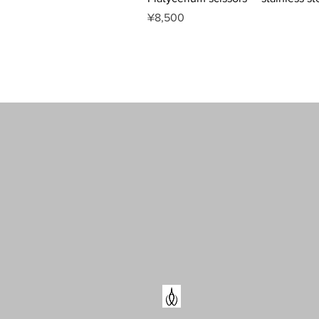
Price
¥8,500
​・剪定鋏
​・お花鋏
・盆栽鋏
・植木鋏