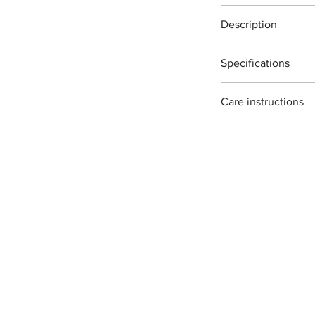
ビカクシダ・盆栽や
最大切断能力：生木
ご使用後は本体（特
植物以外の切断、無
刃先約３
Description
取り道具箱や室内で
ございますご注意く
付属：刃研保証書（
をふき取る際に刃物
※灌木・造花・針金
Flower snips T17C wit
り本体を保護する事
Specifications
The T17C are designed
※手作り製品の為「
ご自分で刃を研ぎ直
pruning branches,ros
場合がございますが
ナーをお使い頂くよ
Material : Japanease c
each piece is hand f
石も販売しておりま
Care instructions
Size : 200mm
traditional methods. 
Weight : 180g
variations ans irregul
these scissors are ma
Blade length : 70mm
they can rust if not 
to wipe them clean and
on storing them for a
recommend oiling th