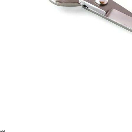
Quick View
eel