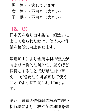
男 性・・適しています
女 性・・不向き〈大きい〉
子 供・・不向き〈大きい〉
【説 明】
日本刀を造り出す製法「鍛造」に
よって造られた鋏は、使う人の作
業を格段に向上させます。
鍛造加工により金属素材の密度が
高まり圧倒的な耐久性、驚くほど
長持ちすることで頻繁な買い替
え が必要なく研ぎ直して使う
ことでより長期間ご利用頂けま
す。
また、鍛造刃物特融の極めて鋭い
切れ味により、枝や茎の組織を傷