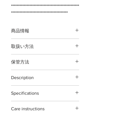
************************************************
****************************************
商品情報
品番：T13C
取扱い方法
全長：約２００ミリ
重量：約２７０グラム
本製品の最大切断能力 生木直径１５
刃渡：約６５ミリ
保管方法
ミリまでです。
鋼材：高炭素刃物鋼 -鍛造- JIS [
庭の枝切り剪定用の道具です。
Japanese Industrial Standards ]
ご使用後は本体（特に刃部）に付着し
植物以外の切断、無理な使い方をする
革：牛革
Description
た汚れをよくふき取り道具箱や室内で
と破損する場合がございますご注意く
最大切断能力：生木直径約１５ミリ
の保管をおすすめいたします。汚れを
ださい。
secateurs YP200 camel
刃先約５ミリ
ふき取る際に刃物用油（ミシン油でも
※灌木・造花・針金・竹は切断できま
Specifications
secateurs YP200 camel are designed
付属：刃研保証書（１回無料券）
よい）で拭き取り本体を保護する事で
せん。
for general garden use. ideal for
錆びが発生しにくくなります。
Material : Japanease carbon steels 'all
pruning branches,roses,flower and
ご自分で刃を研ぎ直される場合は専用
Care instructions
forging'
houseplants.
※手作り製品の為「寸法及び重量」は
の砥石・シャープナーをお使い頂くよ
Size : 200mm
each piece is hand forged and
若干の違いがある場合がございますが
these scissors are made with high
うお願いします。 ※鋏に適した砥石
Weight : 270g
sharpened using traditional methods.
ご了承願います。
carbon steel tools .
も販売しております。