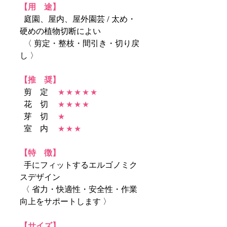
【用 途】
庭園、屋内、屋外園芸 / 太め・
硬めの植物切断によい
〈 剪定・整枝・間引き・切り戻
し 〉
【推 奨】
剪 定
★ ★ ★ ★ ★
花 切
★ ★ ★ ★
芽 切
★
室 内
★ ★ ★
【特 徴】
手にフィットするエルゴノミク
スデザイン
〈 省力・快適性・安全性・作業
向上をサポートします 〉
【サイズ】