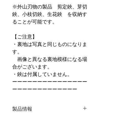
※外山刃物の製品 剪定鋏、芽切
鋏、小枝切鋏、生花鋏 を収納す
ることが可能です。
【ご注意】
・裏地は写真と同じものになりま
す。
画像と異なる裏地模様になる場
合がございます。
・鋏は付属していません。
ーーーーーーーーーーーーーーー
ーーーーーーーーーーーーー
製品情報
材 質：刺子 - SASHIKO
外生地：帆布生地 綿
100％