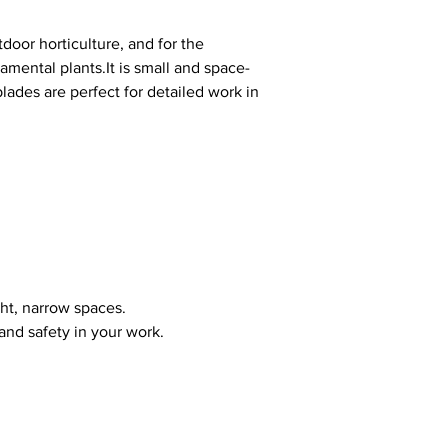
tdoor horticulture, and for the
mental plants.It is small and space-
blades are perfect for detailed work in
ight, narrow spaces.
and safety in your work.