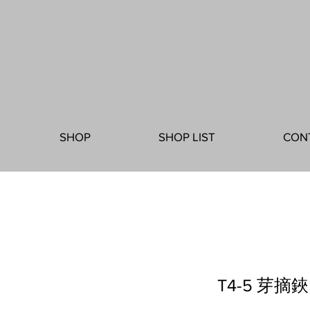
SHOP
SHOP LIST
CON
T4-5 芽摘