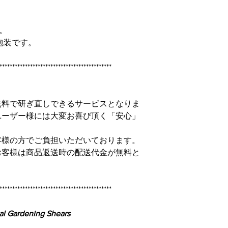
。
包装です。
********************************************
無料で研ぎ直しできるサービスとなりま
ユーザー様には大変お喜び頂く「安心」
。
客様の方でご負担いただいております。
お客様は商品返送時の配送代金が無料と
********************************************
nal Gardening Shears