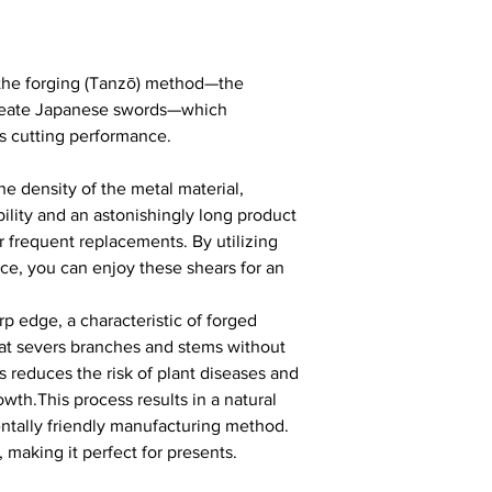
 the forging (Tanzō) method—the
 create Japanese swords—which
's cutting performance.
he density of the metal material,
ility and an astonishingly long product
or frequent replacements. By utilizing
ce, you can enjoy these shears for an
p edge, a characteristic of forged
that severs branches and stems without
s reduces the risk of plant diseases and
wth.This process results in a natural
entally friendly manufacturing method.
 making it perfect for presents.