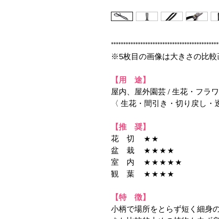
********************************************
※5枚目の画像は大きさの比較
【用 途】
屋内、屋外園芸 / 生花・フラ
〈 生花・間引き・切り戻し・
【推 奨】
花 切
★ ★
盆 栽
★ ★ ★ ★
室 内
★ ★ ★ ★ ★
観 葉
★ ★ ★ ★
【特 徴】
小柄で場所をとらず短く細身