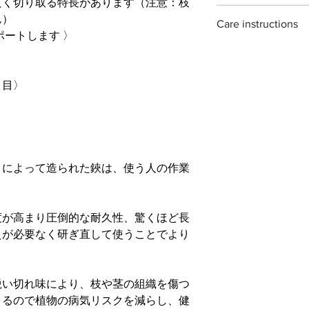
良く切り取る特長があります（注意：枝
use. ideal for prunin
場合がございますが
ナーをお使い頂くよ
Material : Japanease c
houseplants.
ん）
石も販売しておりま
Care instructions
Size : 160mm
each piece is hand f
ポートします 〉
Weight : 65g
traditional methods. 
these scissors are ma
Blade length : 25mm
variations ans irregul
they can rust if not 
to wipe them clean and
さ目〉
on storing them for a
recommend oiling th
」によって造られた鋏は、使う人の作業
度が高まり圧倒的な耐久性、驚くほど長
えが必要なく研ぎ直して使うことでより
鋭い切れ味により、枝や茎の組織を傷つ
きるので植物の病気リスクを減らし、健