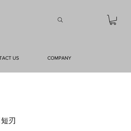
TACT US
COMPANY
鋏 短刃