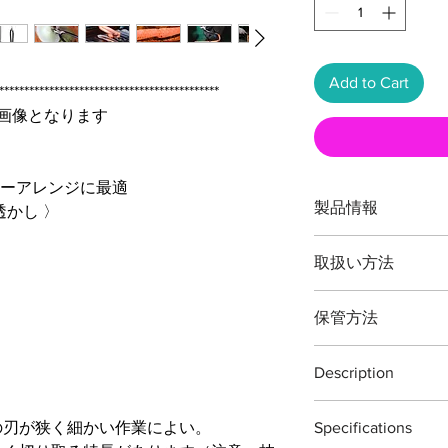
Add to Cart
********************************************
画像となります
ワーアレンジに最適
製品情報
透かし 〉
品番：Ｔ４ - ５
取扱い方法
全長：約１6０ミリ
重量：約６５
グラム
本製品の最大切断能
刃渡：約２５ミリ
保管方法
庭のバラ・花の手入
鋼材： 鍛造特殊鋼
植物以外の切断、無
ご使用後は本体（特
ございますご注意く
最大切断能力：茎直
Description
取り道具箱や室内で
付属：刃研保証書（
をふき取る際に刃物
※
灌木・造花・針金
T4-5 Snips
り本体を保護する事
の刃が狭く細かい作業によい。
Specifications
The Garden scissors 
※手作り製品の為「
ご自分で刃を研ぎ直