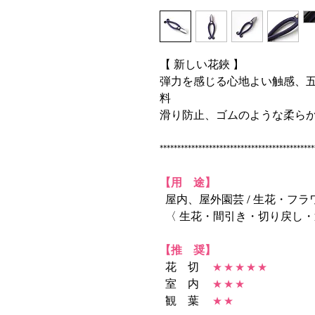
【 新しい花鋏 】
弾力を感じる心地よい触感、
料
滑り防止、ゴムのような柔ら
********************************************
【用 途】
屋内、屋外園芸 / 生花・フ
〈 生花・間引き・切り戻し・
【推 奨】
花 切
★ ★ ★ ★ ★
室 内
★ ★ ★
観 葉
★ ★