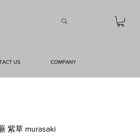
TACT US
COMPANY
蕨 紫草 murasaki