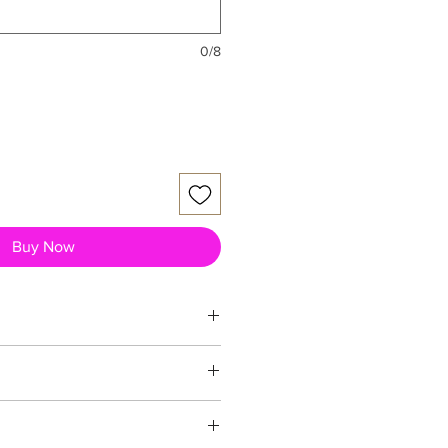
0/8
Buy Now
ム
力 生木直径１０ミリまでです。
道に使う鋏です。
IS [ Japanese Industrial