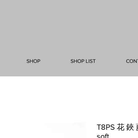
SHOP
SHOP LIST
CON
T8PS 花 鋏 
soft