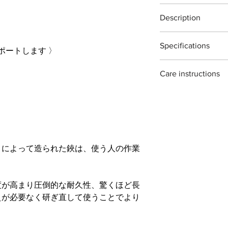
植物以外の切断、無
Standards ]
ご使用後は本体（特
ございますご注意く
塗料：ソフトフィー
Description
取り道具箱や室内で
※灌木・造花・針金
をふき取る際に刃物
Ikebana shears T8PS
。
最大切断能力：生木
り本体を保護する事
Specifications
The T8PS Ikebana she
刃先約５
ポートします 〉
ご自分で刃を研ぎ直
garden use. ideal fo
付属：刃研保証書（
ナーをお使い頂くよ
Material : Japanease c
houseplants.
石も販売しておりま
Care instructions
Size : 165mm
each piece is hand f
※手作り製品の為「
Weight : 150g
traditional methods. 
場合がございますが
these scissors are ma
Blade length : 50mm
variations ans irregul
they can rust if not 
to wipe them clean and
on storing them for a
recommend oiling th
」によって造られた鋏は、使う人の作業
度が高まり圧倒的な耐久性、驚くほど長
えが必要なく研ぎ直して使うことでより