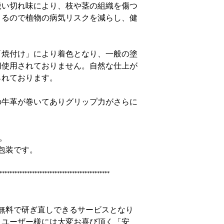
鋭い切れ味により、枝や茎の組織を傷つ
きるので植物の病気リスクを減らし、健
「焼付け」により着色となり、一般の塗
切使用されておりません。自然な仕上が
られております。
の牛革が巻いてありグリップ力がさらに
。
れ包装です。
********************************************
無料で研ぎ直しできるサービスとなり
くユーザー様には大変お喜び頂く「安