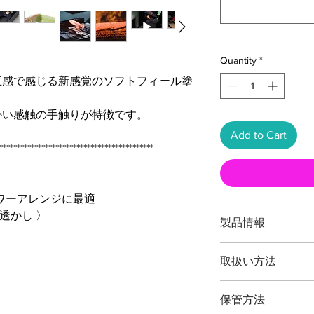
Quantity
*
五感で感じる新感覚のソフトフィール塗
かい感触の手触りが特徴です。
Add to Cart
********************************************
ラワーアレンジに最適
透かし 〉
製品情報
品番：T8PS
取扱い方法
全長：約１６５ミリ
重量：約１７０グラ
本製品の最大切断能
刃渡：約５０ミリ
保管方法
主に切り花・生花華
鋼材： 高炭素刃物鋼 -鍛造- J