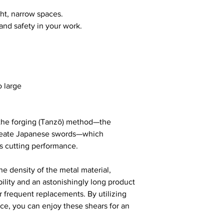
ight, narrow spaces.
and safety in your work.
 large
 the forging (Tanzō) method—the
 create Japanese swords—which
's cutting performance.
he density of the metal material,
ility and an astonishingly long product
or frequent replacements. By utilizing
ce, you can enjoy these shears for an