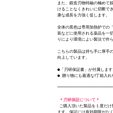
また、鍛造刃物特融の極めて
けることなくきれいに切断で
康な成長を力強く促します。
全体の黒色は専用加熱炉での
装などに使用される薬品を一
りにより環境によい製法で作
こちらの製品は持ち手に厚手
向上しています。
●「刃研保証書」が付属します
● 贈り物にも最適な1丁箱入
********************************************
＊刃研保証について＊
ご購入頂いた製品を１度だけ
ます。保証には有効期限がな