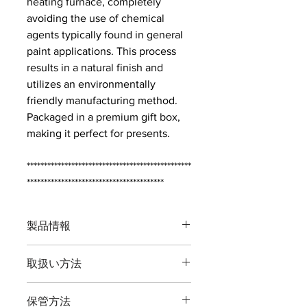
heating furnace, completely
avoiding the use of chemical
agents typically found in general
paint applications. This process
results in a natural finish and
utilizes an environmentally
friendly manufacturing method.
Packaged in a premium gift box,
making it perfect for presents.
************************************************
****************************************
製品情報
品番：T8P
取扱い方法
全長：約１６５ミリ
重量：約１７０グラム
本製品の最大切断能力 生木直径１０
刃渡：約５０ミリ
保管方法
ミリまでです。