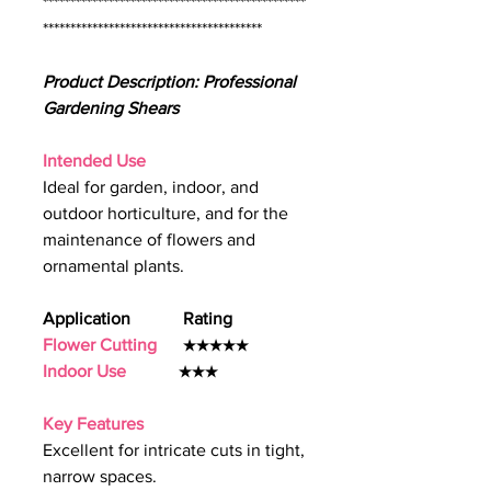
************************************************
****************************************
Product Description: Professional
Gardening Shears
Intended Use
Ideal for garden, indoor, and
outdoor horticulture, and for the
maintenance of flowers and
ornamental plants.
Application Rating
Flower Cutting
★★★★★
Indoor Use
★★★
Key Features
Excellent for intricate cuts in tight,
narrow spaces.