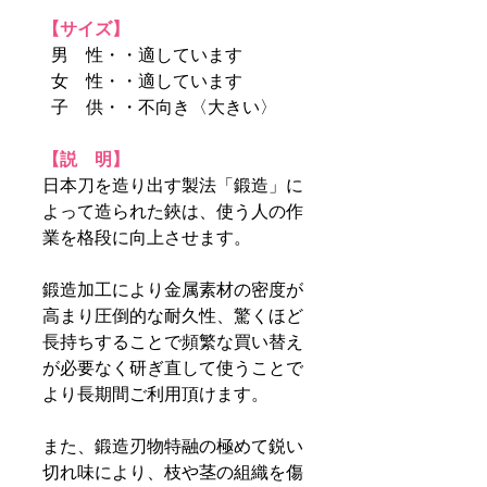
【サイズ】
男 性・・適しています
女 性・・適しています
子 供・・不向き〈大きい〉
【説 明】
日本刀を造り出す製法「鍛造」に
よって造られた鋏は、使う人の作
業を格段に向上させます。
鍛造加工により金属素材の密度が
高まり圧倒的な耐久性、驚くほど
長持ちすることで頻繁な買い替え
が必要なく研ぎ直して使うことで
より長期間ご利用頂けます。
また、鍛造刃物特融の極めて鋭い
切れ味により、枝や茎の組織を傷