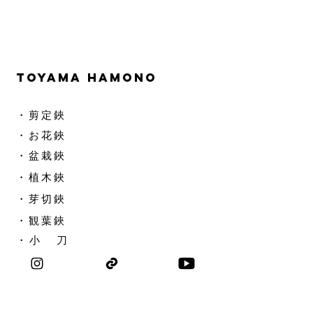
TOYAMA HAMONO
​・剪定鋏
​・お花鋏
・盆栽鋏
・植木鋏
​・芽切鋏
・観葉鋏
​・ 小 刀
・革 袋
​・手入品
​・ 部 品