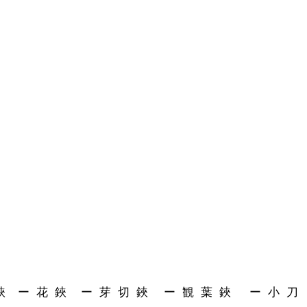
Quick View
鋏
ー 花 鋏
ー 芽 切 鋏
ー 観 葉 鋏
ー 小 刀