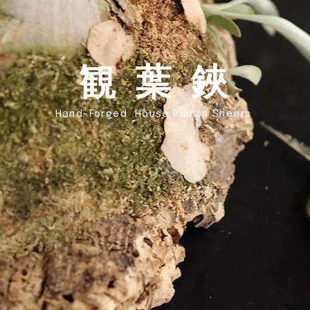
​観 葉 鋏
Hand-Forged
House Plants Shears