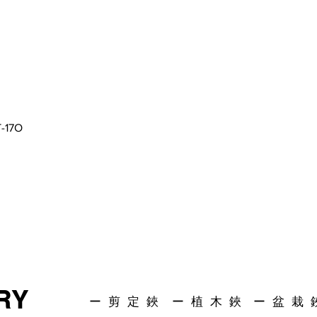
T-17O
RY
ー 剪 定 鋏
ー 植 木 鋏
ー 盆 栽 