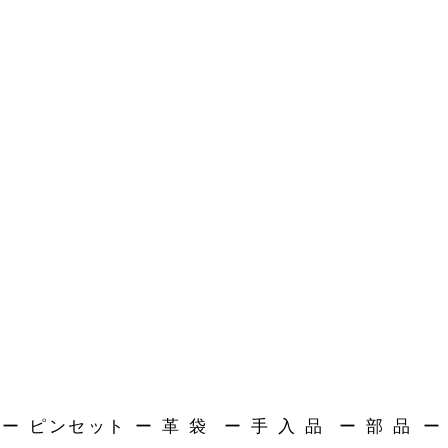
ー ピンセット
ー 革 袋
ー 手 入 品
ー 部 品
ー