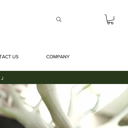
TACT US
COMPANY
 」