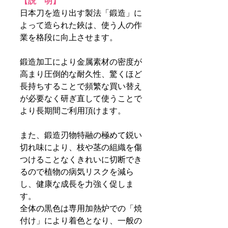
【説 明】
日本刀を造り出す製法「鍛造」に
よって造られた鋏は、使う人の作
業を格段に向上させます。
鍛造加工により金属素材の密度が
高まり圧倒的な耐久性、驚くほど
長持ちすることで頻繁な買い替え
が必要なく研ぎ直して使うことで
より長期間ご利用頂けます。
また、鍛造刃物特融の極めて鋭い
切れ味により、枝や茎の組織を傷
つけることなくきれいに切断でき
るので植物の病気リスクを減ら
し、健康な成長を力強く促しま
す。
全体の黒色は専用加熱炉での「焼
付け」により着色となり、一般の