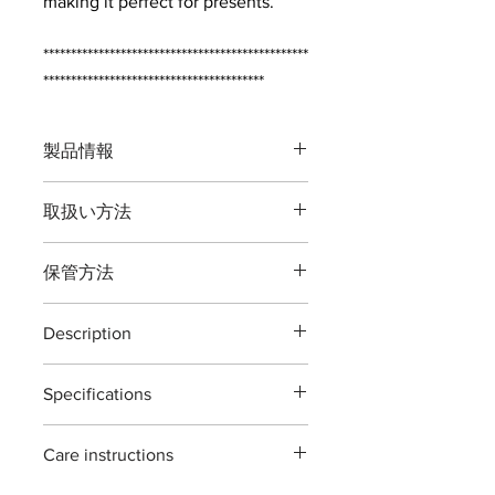
making it perfect for presents.
************************************************
****************************************
製品情報
品番：Ｔ１６L
取扱い方法
全長：約２７０ミリ
本製品の最大切断能力 生木直径１０
重量：約２９０グラム
保管方法
ミリ（刃元）５ミリ（刃先）までで
刃渡：約１３０ミリ
す。
鋼材： 鍛造特殊鋼
ご使用後は本体（特に刃部）に付着し
庭の葉刈り・根切り松の葉の手入れ用
最大切断能力：生木直径約１０ミリ
Description
た汚れをよくふき取り道具箱や室内で
の道具です。
刃先約５ミリ
の保管をおすすめいたします。汚れを
植物以外の切断、無理な使い方をする
T16L leaf cutter left hand
ふき取る際に刃物用油（ミシン油でも
と破損する場合がございますご注意く
Specifications
The T16L leaf cutter are designed for
付属：刃研直し無料券
よい）で拭き取り本体を保護する事で
ださい。
general garden use. ideal for pruning
※
ご依頼の際の往復運送料はお客様ご
錆びが発生しにくくなります。
Material : Japanease carbon steels 'all
※
灌木・造花・針金・竹は切断できま
branches,roses,flower and
負担となります
ご自分で刃を研ぎ直される場合は専用
Care instructions
forging'
せん。
houseplants.
の砥石・シャープナーをお使い頂くよ
Size : 270mm
each piece is hand forged and