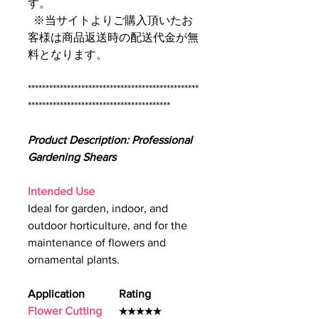
す。
※当サイトよりご購入頂いたお
客様は商品返送時の配送代金が無
料となります。
************************************************
****************************************
Product Description: Professional
Gardening Shears
Intended Use
Ideal for garden, indoor, and
outdoor horticulture, and for the
maintenance of flowers and
ornamental plants.
Application Rating
Flower Cutting
★★★★★