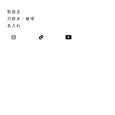
取扱店
刃研ぎ・修理
名入れ
問い合わせ
会社概要
​求人採用
私たちについて
コラボレーション
​ブ ロ グ
​プライバシーポリシー
特定商取引に関する表示