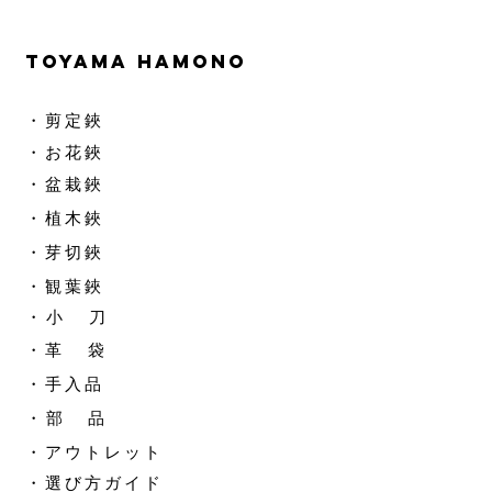
TOYAMA HAMONO
​・剪定鋏
​・お花鋏
・盆栽鋏
・植木鋏
​・芽切鋏
・観葉鋏
​・ 小 刀
・革 袋
​・手入品
​・ 部 品
​・アウトレット
​・選び方ガイド