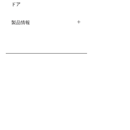
ドア
製品情報
材質：ステンレス
全長：１５０ミリ
重量：１４グラム
原産国：日本製