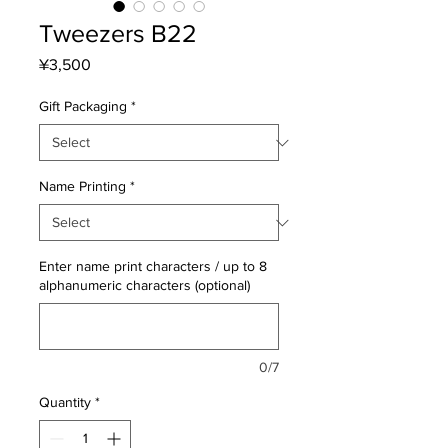
Tweezers B22
Price
¥3,500
Gift Packaging
*
Name Printing
*
Enter name print characters / up to 8
alphanumeric characters (optional)
0/7
Quantity
*