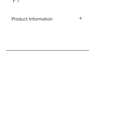
ドア
Product Information
Total length: 200 mm
Weight: 32g
Material: stainless steel