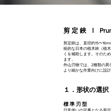
剪 定 鋏 Ⅰ Pruni
剪定鋏は、直径約15〜1
統的な日本の植木鋏（植木
くを補助します。そのため
ます。
外山刃物では、2種類の異
より細かな作業向けに設計
１．形状の選択：代
標 準 刃 型
日常使いの定番となる剪定