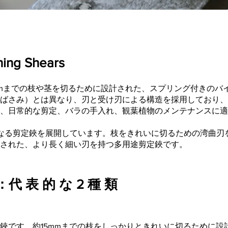
ng Shears
6mmまでの枝や茎を切るために設計された、スプリング付きのバ
ばさみ）とは異なり、刃と受け刃による構造を採用しており、
、日常的な剪定、バラの手入れ、観葉植物のメンテナンスに適
なる剪定鋏を展開しています。枝をきれいに切るための湾曲刃
された、より長く細い刃を持つ多用途剪定鋏です。
 表 的 な 2 種 類
鋏です。約15mmまでの枝をしっかりときれいに切るために設