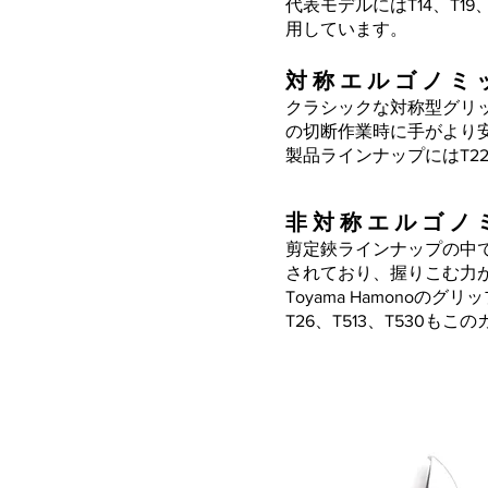
代表モデルにはT14、T19
用しています。
対 称 エ ル ゴ ノ ミ 
クラシックな対称型グリ
の切断作業時に手がより安
製品ラインナップにはT2
非 対 称 エ ル ゴ ノ 
剪定鋏ラインナップの中
されており、握りこむ力
Toyama Hamono
T26、T513、T530も