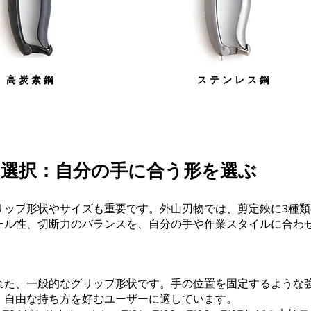
高 炭 素 鋼
​ス テ ン レ ス 鋼
選択：自分の手に合う形を選ぶ
リップ形状やサイズも重要です。外山刃物では、剪定鋏に3種
ール性、切断力のバランスを、自分の手や作業スタイルに合わ
れた、一般的なグリップ形状です。手の位置を固定するような
、自由な持ち方を好むユーザーに適しています。