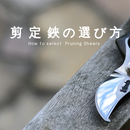
​剪 定 鋏 の 選 び 方
How to select
Pruning Shears