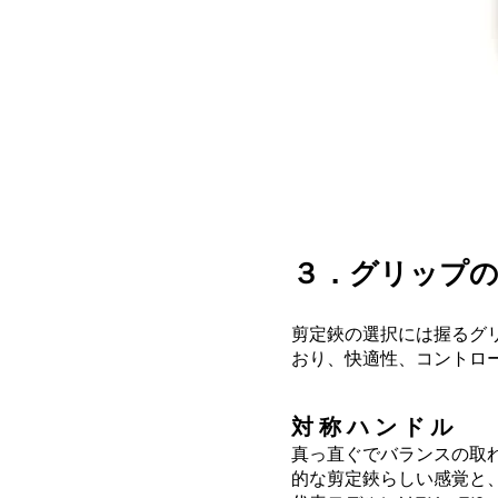
３．グリップの
剪定鋏の選択には握るグ
おり、快適性、コントロ
対 称 ハ ン ド ル
真っ直ぐでバランスの取
的な剪定鋏らしい感覚と