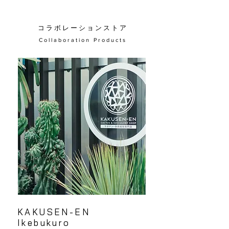
​コ ラ ボ レ ー シ ョ ン ス ト ア
C o l l a b o r a t i o n P r o d u c t s
KAKUSEN-EN
Ikebukuro