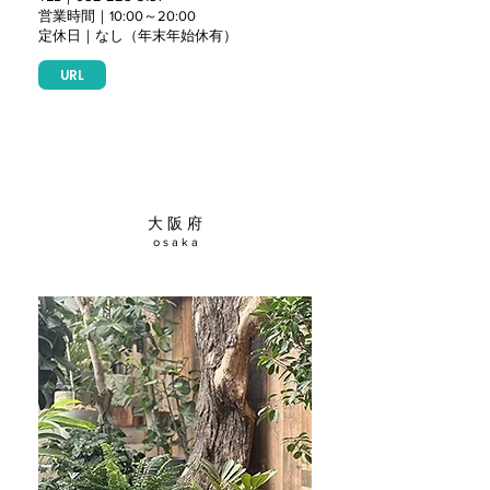
営業時間｜10:00～20:00
定休日｜なし（年末年始休有）
URL
大 阪 府
o s a k a