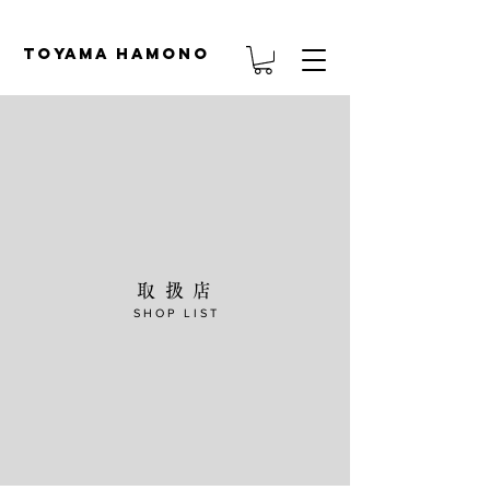
TOYAMA HAMONO
​取 扱 店
S H O P L I S T