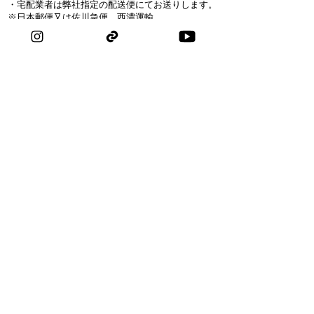
・宅配業者は弊社指定の配送便にてお送りします。
※日本郵便又は佐川急便、西濃運輸
​・ご注文日から最大４日以内には出荷いたします。
※年末年始・休祭日を除く
TOYAMA HAMONO
​・剪定鋏
​・お花鋏
・盆栽鋏
・植木鋏
​・芽切鋏
・観葉鋏
​・ 小 刀