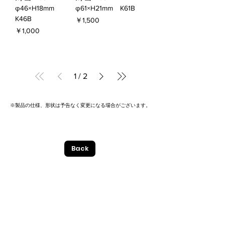
φ46×H18mm
φ61×H21mm K61B
K46B
価格
￥1,500
価格
￥1,000
1
/
2
※製品の仕様、形状は予告なく変更になる場合がございます。
Back