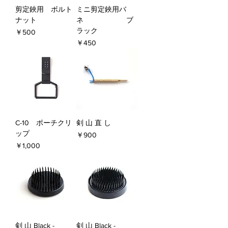
剪定鋏用 ボルト
ミニ剪定鋏用バ
ナット
ネ ブ
ラック
価格
￥500
価格
￥450
C-10 ポーチクリ
剣 山 直 し
ップ
価格
￥900
価格
￥1,000
剣 山 Black -
剣 山 Black -