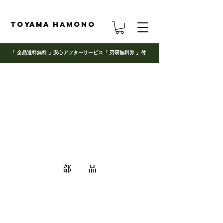
TOYAMA HAMONO
「 全品送料無料 」
安心アフターサービス「 刃研無料券 」
付
部 品