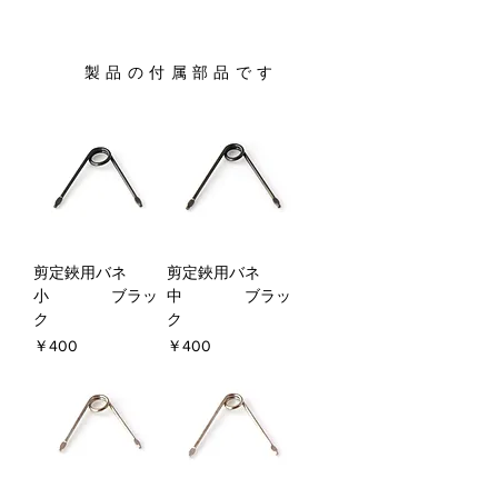
製 品 の 付 属 部 品 で す
剪定鋏用バネ
剪定鋏用バネ
小 ブラッ
中 ブラッ
ク
ク
価格
価格
￥400
￥400