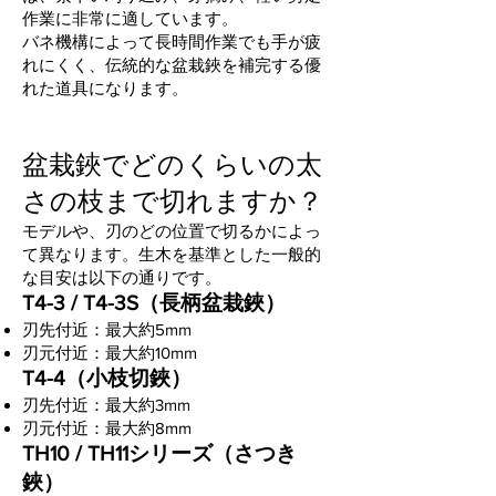
作業に非常に適しています。
バネ機構によって長時間作業でも手が疲
れにくく、伝統的な盆栽鋏を補完する優
れた道具になります。
盆栽鋏でどのくらいの太
さの枝まで切れますか？
モデルや、刃のどの位置で切るかによっ
て異なります。生木を基準とした一般的
な目安は以下の通りです。
T4-3 / T4-3S（長柄盆栽鋏）
刃先付近：最大約5mm
刃元付近：最大約10mm
T4-4（小枝切鋏）
刃先付近：最大約3mm
刃元付近：最大約8mm
TH10 / TH11シリーズ（さつき
鋏）