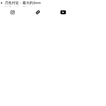
刃先付近：最大約3mm
刃元付近：最大約5mm
これらは生木を対象とした数値です。枯
れ枝や乾燥枝は非常に硬く、刃欠けや破
損の原因になる場合があります。硬すぎ
ると感じる対象には、無理に使用しない
でください。
より太い枝には、こぶ切、又枝切、また
は剪定鋸の使用をおすすめします。正確
な仕様については、各モデルの商品詳細
をご確認ください。
手が小さいのですが、盆栽鋏を
快適に使えますか？
はい。盆栽鋏はワンサイズ展開ですが、
長く細いハンドル形状によって、幅広い
手のサイズに自然に対応します。
手が小さくても大きくても、快適に握る
ことができ、スムーズにコントロールで
きます。