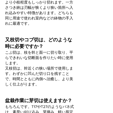
より小枝程度もしっかり切れます。一方
さつき鋏は刃幅が狭くより狭い箇所へ入
れ込みやすい特徴があります。どちらも
同じ用途で使われ室内などの鉢物の手入
れに最適です。
又枝切やコブ切は、どのような
時に必要ですか？
こぶ切は、枝を幹と面一に切り取り、平
らできれいな切断面を作りたい時に使用
します。
又枝切は、幹近くの狭い場所で使用しま
す。わずかに凹んだ切り口を残すこと
で、時間とともに内側へ治癒し、より美
しく仕上がります。
盆栽作業に芽切は使えますか？
もちろんです。T17やT27のようなバネ式
は、素早い刈り込み、芽摘み、軽い剪定