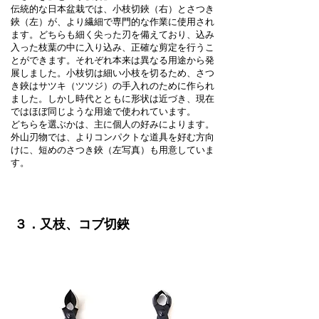
伝統的な日本盆栽では、小枝切鋏（右）とさつき
鋏（左）が、より繊細で専門的な作業に使用され
ます。どちらも細く尖った刃を備えており、込み
入った枝葉の中に入り込み、正確な剪定を行うこ
とができます。それぞれ本来は異なる用途から発
展しました。小枝切は細い小枝を切るため、さつ
き鋏はサツキ（ツツジ）の手入れのために作られ
ました。しかし時代とともに形状は近づき、現在
ではほぼ同じような用途で使われています。
どちらを選ぶかは、主に個人の好みによります。
外山刃物では、よりコンパクトな道具を好む方向
けに、短めのさつき鋏（左写真）も用意していま
す。
３．又枝、コブ切鋏