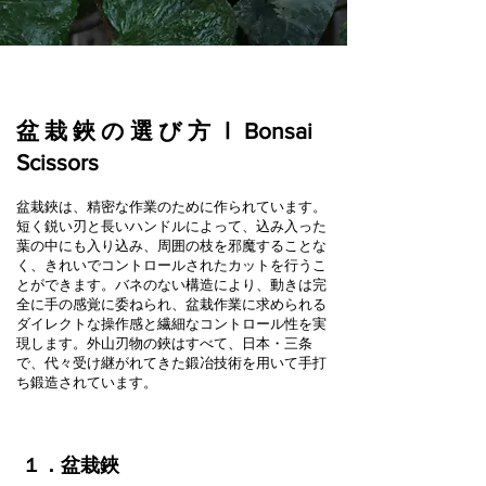
盆 栽 鋏 の 選 び 方 Ⅰ Bonsai
Scissors
盆栽鋏は、精密な作業のために作られています。
短く鋭い刃と長いハンドルによって、込み入った
葉の中にも入り込み、周囲の枝を邪魔することな
く、きれいでコントロールされたカットを行うこ
とができます。バネのない構造により、動きは完
全に手の感覚に委ねられ、盆栽作業に求められる
ダイレクトな操作感と繊細なコントロール性を実
現します。外山刃物の鋏はすべて、日本・三条
で、代々受け継がれてきた鍛冶技術を用いて手打
ち鍛造されています。
１．盆栽鋏