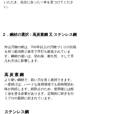
いただき、自分に合った一本を見つけてくださ
い。
２．鋼材の選択：高炭素鋼 又 ステンレス鋼
外山刃物の鋏は、700年以上の刃物づくりの伝統
を持つ新潟県三条市で手打ち鍛造されていま
す。鋼材の違いは、切れ味、耐久性、そして手
入れ方法に影響します。
高 炭 素 鋼
より硬い鋼材で、鋭い刃を長く維持できます。
一度研げば、ハードな使用環境でも長時間切れ
味が持続します。錆防止のため、使用後には軽
く油を塗る必要があります。定期的に研ぎを行
うプロの庭師に好まれています。
ステンレス鋼