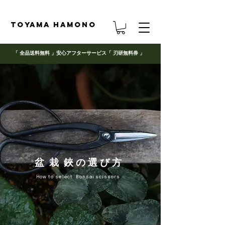
TOYAMA HAMONO
「 全品送料無料 」
安心アフターサービス「 刃研無料券 」
盆 栽 鋏 の 選 び 方
How to select Bonsai scissors