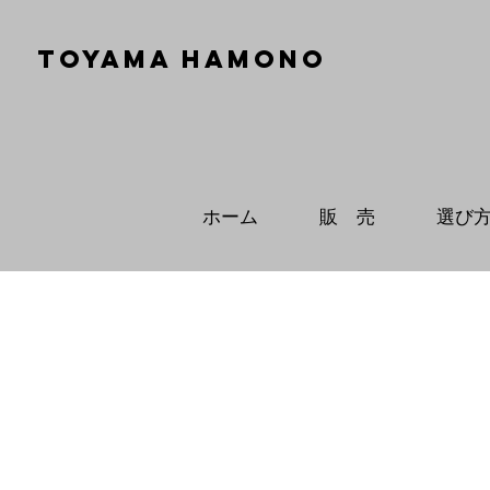
TOYAMA HAMONO
ホーム
販 売
選び