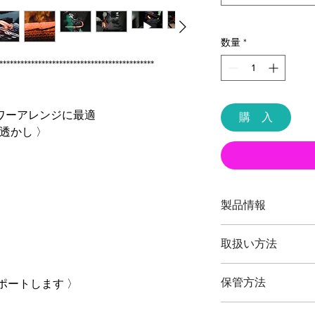
数量
*
********************************************
ラワーアレンジに最適
購 入
透かし 〉
製品情報
品番：T8BK
取扱い方法
全長：約１６５ミリ
重量：約１５０グラ
。
本製品の最大切断能
刃渡：約５０ミリ
保管方法
ポートします 〉
主に切り花・生花華
鋼材： 高炭素刃物鋼 -鍛造- J
植物以外の切断、無
Standards ]
ご使用後は本体（特
ございますご注意く