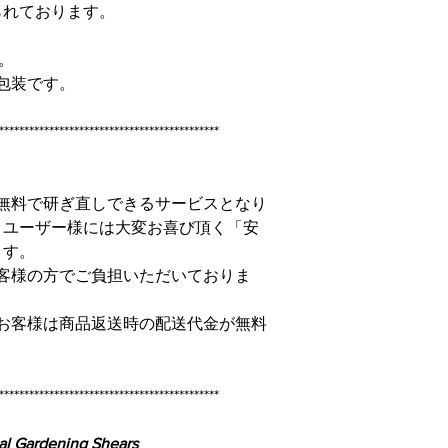
られております。
。
れ包装です。
********************************************
無料で研ぎ直しできるサービスとなり
くユーザー様には大変お喜び頂く「安
ます。
客様の方でご負担いただいておりま
お客様は商品返送時の配送代金が無料
********************************************
nal Gardening Shears