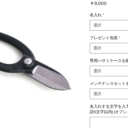
価
￥9,000
格
名入れ
*
選択
プレゼント包装
*
選択
専用ハサミケースを購
選択
メンテナンスセットを
選択
名入れする文字を入力
語5文字以内) (オプシ