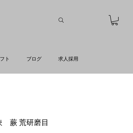
フト
ブログ
求人採用
花鋏 蕨 荒研磨目