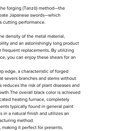
 the forging (Tanzō) method—the
 create Japanese swords—which
's cutting performance.
he density of the metal material,
ility and an astonishingly long product
or frequent replacements. By utilizing
ce, you can enjoy these shears for an
p edge, a characteristic of forged
that severs branches and stems without
s reduces the risk of plant diseases and
wth.The overall black color is achieved
icated heating furnace, completely
ents typically found in general paint
s in a natural finish and utilizes an
acturing method.
 making it perfect for presents.