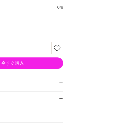
0/8
今すぐ購入
ム
力 生木直径１０ミリまでです。
道に使う鋏です。
IS [ Japanese Industrial
理な使い方をすると破損する場合が
に刃部）に付着した汚れをよくふき
ださい。