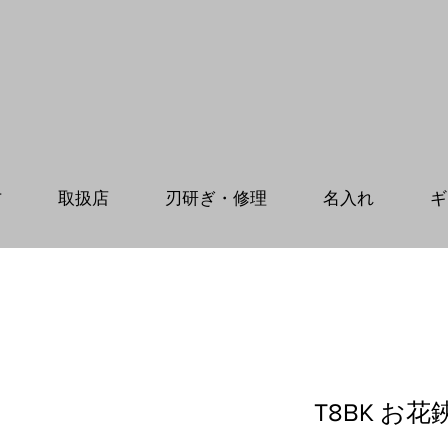
方
取扱店
刃研ぎ・修理
名入れ
ギ
T8BK お