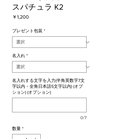
スパチュラ K2
価
￥1,200
格
プレゼント包装
*
名入れ
*
名入れする文字を入力(半角英数字7文
字以内・全角日本語5文字以内) (オプ
ション) (オプション)
0/7
数量
*