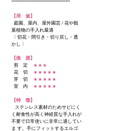
****************************************
【用 途】
庭園、屋内、屋外園芸 / 花や観
葉植物の手入れ最適
〈 切花・間引き・切り戻し・透
かし 〉
【推 奨】
剪 定
★ ★ ★
花 切
★ ★ ★ ★ ★
芽 切
★ ★ ★ ★ ★
室 内
★ ★ ★ ★ ★
【特 徴】
ステンレス素材のためサビにく
く耐食性が高く神経質な手入れが
不要で日常使いに非常に適してい
ま す。
手にフィットするエルゴ