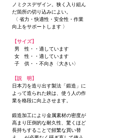
ノミクスデザイン
。狭く入り組ん
だ箇所の切り込みによい。
〈 省力・快適性・安全性・作業
向上をサポートします 〉
【サイズ】
男 性・・適しています
女 性・・適しています
子 供・・不向き〈大きい〉
【説 明】
日本刀を造り出す製法「鍛造」に
よって造られた鋏は、使う人の作
業を格段に向上させます。
鍛造加工により金属素材の密度が
高まり圧倒的な耐久性、驚くほど
長持ちすることで頻繁な買い替
え が必要なく研ぎ直して使う