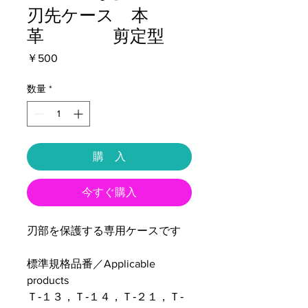
刃先ケース 本
革 剪定型
価
￥500
格
数量
*
購 入
今すぐ購入
刃部を保護する専用ケースです
標準規格品番／Applicable
products
Ｔ‐１３，Ｔ‐１４，Ｔ‐２１，Ｔ‐