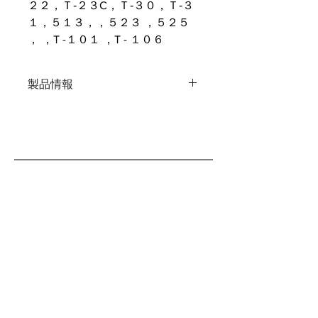
２２，Ｔ‐２３C，Ｔ‐３０，Ｔ‐３
１，５１３，，５２３ ，５２５
， ，T -１０１ ，T - １０６
製品情報
サイズ：縦９０ミリ 横５０ミリ
重 量：１３グラム
原産国：日本製
原材料：牛革