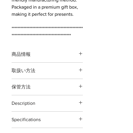
Packaged in a premium gift box,
making it perfect for presents.
************************************************
****************************************
商品情報
品番：T３４
取扱い方法
全長：約２２５ミリ
重量：約３１０グラム
本製品の最大切断能力 生木直径２０
刃渡：約７５ミリ
保管方法
ミリまでです。
鋼材：高炭素刃物鋼 -鍛造-
庭の枝切り剪定用の道具です。
JIS [ Japanese Industrial
ご使用後は本体（特に刃部）に付着し
植物以外の切断、無理な使い方をする
Standards ]
Description
た汚れをよくふき取り道具箱や室内で
と破損する場合がございますご注意く
最大切断能力：生木直径約２０ミリ
の保管をおすすめいたします。汚れを
ださい。
Secateurs 225mm
刃先約５ミリ
ふき取る際に刃物用油（ミシン油でも
※灌木・造花・針金・竹は切断できま
Specifications
The T-34 secateurs are designed for
付属：刃研保証書（１回無料券）
よい）で拭き取り本体を保護する事で
せん。
general garden use. ideal for pruning
錆びが発生しにくくなります。
Material : Japanease carbon steels 'all