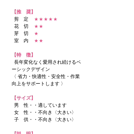
【推 奨】
剪 定
★ ★ ★ ★ ★
花 切
★ ★
芽 切
★
室 内
★ ★
【特 徴】
長年変化なく愛用され続けるベ
ーシックデザイン
〈 省力・快適性・安全性・作業
向上をサポートします 〉
【サイズ】
男 性・・適しています
女 性・・不向き〈大きい〉
子 供・・不向き〈大きい〉
【説 明】