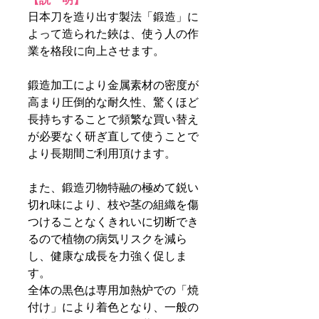
日本刀を造り出す製法「鍛造」に
よって造られた鋏は、使う人の作
業を格段に向上させます。
鍛造加工により金属素材の密度が
高まり圧倒的な耐久性、驚くほど
長持ちすることで頻繁な買い替え
が必要なく研ぎ直して使うことで
より長期間ご利用頂けます。
また、鍛造刃物特融の極めて鋭い
切れ味により、枝や茎の組織を傷
つけることなくきれいに切断でき
るので植物の病気リスクを減ら
し、健康な成長を力強く促しま
す。
全体の黒色は専用加熱炉での「焼
付け」により着色となり、一般の