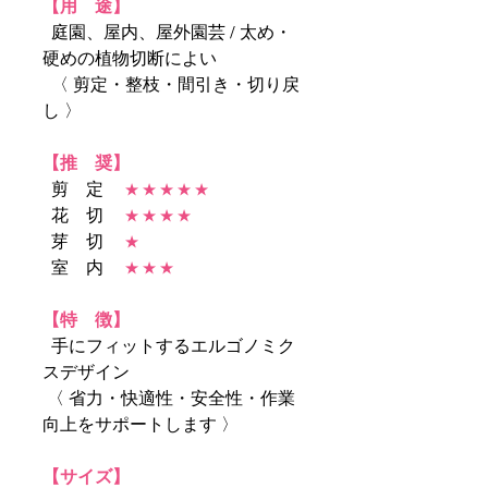
【用 途】
庭園、屋内、屋外園芸 / 太め・
硬めの植物切断によい
〈 剪定・整枝・間引き・切り戻
し 〉
【推 奨】
剪 定
★ ★ ★ ★ ★
花 切
★ ★ ★ ★
芽 切
★
室 内
★ ★ ★
【特 徴】
手にフィットするエルゴノミク
スデザイン
〈 省力・快適性・安全性・作業
向上をサポートします 〉
【サイズ】