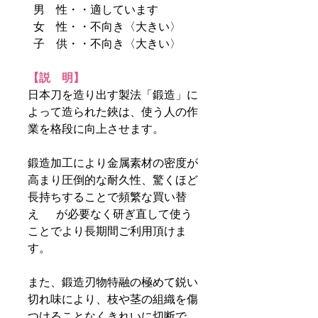
男 性・・適しています
女 性・・不向き〈大きい〉
子 供・・不向き〈大きい〉
【説 明】
日本刀を造り出す製法「鍛造」に
よって造られた鋏は、使う人の作
業を格段に向上させます。
鍛造加工により金属素材の密度が
高まり圧倒的な耐久性、驚くほど
長持ちすることで頻繁な買い替
え が必要なく研ぎ直して使う
ことでより長期間ご利用頂けま
す。
また、鍛造刃物特融の極めて鋭い
切れ味により、枝や茎の組織を傷
つけることなくきれいに切断で