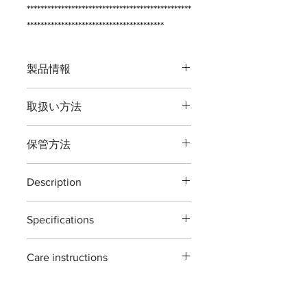
************************************************
****************************************
製品情報
品番：T21O
取扱い方法
全長：約２００ミリ
重量：約２9０
グラム
本製品の最大切断能力 生木直径１５
刃渡：約７０ミリ
保管方法
ミリまでです。
鋼材：高炭素刃物鋼 -鍛造- JIS [
庭の枝切り剪定用の道具です。
Japanese Industrial Standards ]
ご使用後は本体（特に刃部）に付着し
植物以外の切断、無理な使い方をする
革：牛革
Description
た汚れをよくふき取り道具箱や室内で
と破損する場合がございますご注意く
の保管をおすすめいたします。汚れを
ださい。
T21O secateurs
最大切断能力：生木直径約１５ミリ
ふき取る際に刃物用油（ミシン油でも
Specifications
The T21O secateurs are designed for
刃先約５ミリ
よい）で拭き取り本体を保護する事で
※
灌木・造花・針金・竹は切断できま
general garden use. ideal for pruning
付属：刃研保証書（１回無料券）
錆びが発生しにくくなります。
Material : Japanease carbon steels 'all
せん。
branches,roses,flower and
ご自分で刃を研ぎ直される場合は専用
Care instructions
forging'
houseplants.
※手作り製品の為「寸法及び重量」は
の砥石・シャープナーをお使い頂くよ
Size : 200mm
each piece is hand forged and
若干の違いがある場合がございますが
these scissors are made with high
うお願いします。 ※鋏に適した砥石
Weight : 280
g
sharpened using traditional methods.
ご了承願います。
carbon steel tools .
も販売しております。
Blade length : 70mm