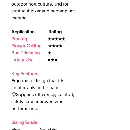
outdoor horticulture, and for
cutting thicker and harder plant
material.
Application Rating
Pruning
★★★★★
Flower Cutting
★★★★
Bud Trimming
★
Indoor Use
★★★
Key Features
Ergonomic design that fits
comfortably in the hand.
◎Supports efficiency, comfort,
safety, and improved work
performance.
Sizing Guide
Men Suitable