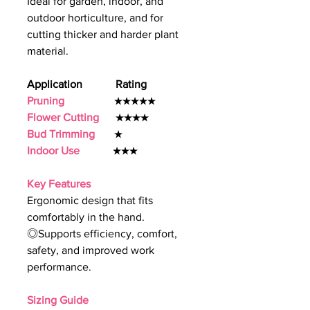
Ideal for garden, indoor, and
outdoor horticulture, and for
cutting thicker and harder plant
material.
Application Rating
Pruning
★★★★★
Flower Cutting
★★★★
Bud Trimming
★
Indoor Use
★★★
Key Features
Ergonomic design that fits
comfortably in the hand.
◎Supports efficiency, comfort,
safety, and improved work
performance.
Sizing Guide