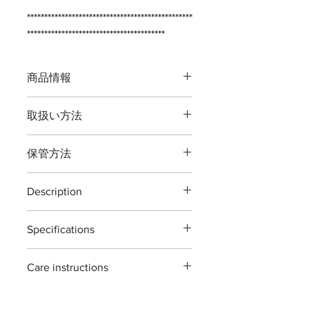
************************************************
****************************************
商品情報
品番：T13C
取扱い方法
全長：約２００ミリ
重量：約２７０グラム
本製品の最大切断能力 生木直径１５
刃渡：約６５ミリ
保管方法
ミリまでです。
鋼材：高炭素刃物鋼 -鍛造- JIS [
庭の枝切り剪定用の道具です。
Japanese Industrial Standards ]
ご使用後は本体（特に刃部）に付着し
植物以外の切断、無理な使い方をする
革：牛革
Description
た汚れをよくふき取り道具箱や室内で
と破損する場合がございますご注意く
最大切断能力：生木直径約１５ミリ
の保管をおすすめいたします。汚れを
ださい。
secateurs YP200 camel
刃先約５ミリ
ふき取る際に刃物用油（ミシン油でも
※灌木・造花・針金・竹は切断できま
Specifications
secateurs YP200 camel are designed
付属：刃研保証書（１回無料券）
よい）で拭き取り本体を保護する事で
せん。
for general garden use. ideal for
錆びが発生しにくくなります。
Material : Japanease carbon steels 'all
pruning branches,roses,flower and
ご自分で刃を研ぎ直される場合は専用
Care instructions
forging'
houseplants.
※手作り製品の為「寸法及び重量」は
の砥石・シャープナーをお使い頂くよ
Size : 200mm
each piece is hand forged and
若干の違いがある場合がございますが
these scissors are made with high
うお願いします。 ※鋏に適した砥石
Weight : 270g
sharpened using traditional methods.
ご了承願います。
carbon steel tools .