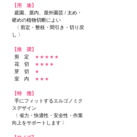
【用 途】
庭園、屋内、屋外園芸 / 太め・
硬めの植物切断によい
〈 剪定・整枝・間引き・切り戻
し 〉
【推 奨】
剪 定
★ ★ ★ ★ ★
花 切
★ ★ ★ ★
芽 切
★
室 内
★ ★ ★
【特 徴】
手にフィットするエルゴノミク
スデザイン
〈 省力・快適性・安全性・作業
向上をサポートします 〉