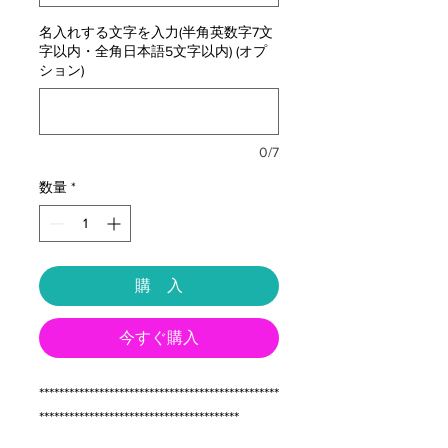
名入れする文字を入力(半角英数字7文
字以内・全角日本語5文字以内) (オプ
ション)
0/7
数量
*
購 入
今すぐ購入
************************************************
****************************************