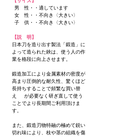
【サイズ】
男 性・・適しています
女 性・・不向き〈大きい〉
子 供・・不向き〈大きい〉
【説 明】
日本刀を造り出す製法「鍛造」に
よって造られた鋏は、使う人の作
業を格段に向上させます。
鍛造加工により金属素材の密度が
高まり圧倒的な耐久性、驚くほど
長持ちすることで頻繁な買い替
え が必要なく研ぎ直して使う
ことでより長期間ご利用頂けま
す。
また、鍛造刃物特融の極めて鋭い
切れ味により、枝や茎の組織を傷