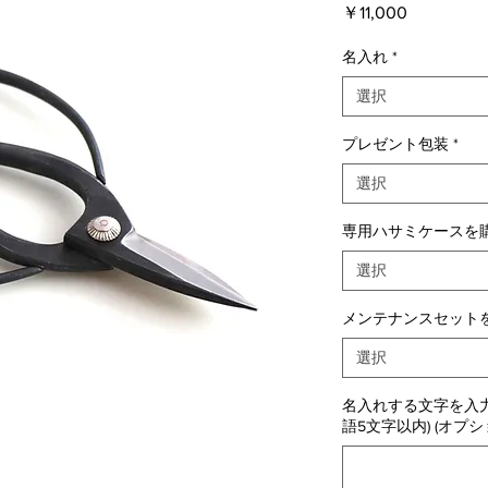
価
￥11,000
格
名入れ
*
選択
プレゼント包装
*
選択
専用ハサミケースを購
選択
メンテナンスセットを
選択
名入れする文字を入力
語5文字以内) (オプシ