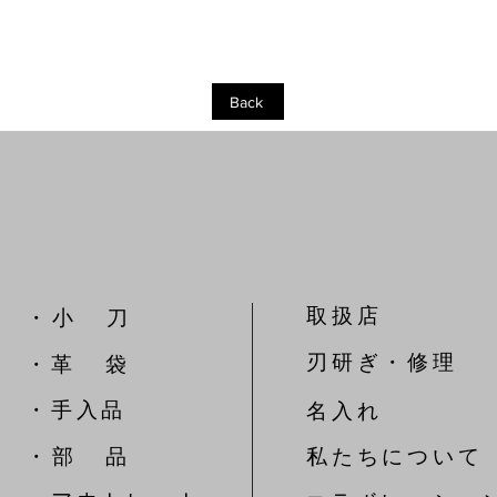
Back
取扱店
​・ 小 刀
刃研ぎ・修理
・革 袋
​・手入品
名入れ
​・ 部 品
私たちについて