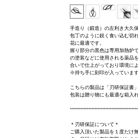
手造り（鍛造）の左利き大久
包丁のように鋭く食い込む切
花に最適です。
握り部分の黒色は専用加熱炉
の塗装などに使用される薬品
合いで仕上がっており環境に
※持ち手に刻印が入っていま
こちらの製品は「刃研保証書
包装は贈り物にも最適な箱入
********************************************
＊刃研保証について＊
ご購入頂いた製品を１度だけ