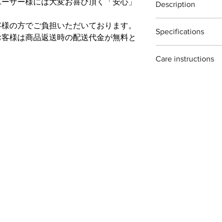
ユーザー様には大変お喜び頂く「安心」
最大切断能力：生木
Description
取り道具箱や室内で
※灌木・造花・針金
。
刃先約３
をふき取る際に刃物
Ueki okubo scissors 
付属：刃研保証書（
客様の方でご負担いただいております。
り本体を保護する事
Specifications
The TL Ueki okubo sc
お客様は商品返送時の配送代金が無料と
ご自分で刃を研ぎ直
garden use. ideal fo
※手作り製品の為「
ナーをお使い頂くよ
Material : Japanease c
houseplants.
場合がございますが
石も販売しておりま
Care instructions
Size : 180mm
each piece is hand f
Weight : 210g
traditional methods. 
these scissors are ma
Blade length : 60mm
variations ans irregul
they can rust if not 
to wipe them clean and
on storing them for a
recommend oiling th