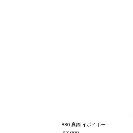
B30 真鍮 イボイボー
価格
￥3,000