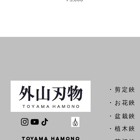
​・剪定鋏
​・お花鋏
・盆栽鋏
・植木鋏
TOYAMA HAMONO