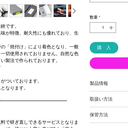
数量
*
保鋏です。
れ味が特徴、耐久性にも優れており、生
での「焼付け」により着色となり、一般
購 入
を一切使用されておりません。自然な色
よい製法で作られております。
す
」がついております。
製品情報
れとなります。
品番：ＴＬ
取扱い方法
全長：約１８０ミリ
***********************************************
重量：約２１０グラ
本製品の最大切断能
刃渡：約６０ミリ
保管方法
主に庭木、小枝、花
鋼材： 高炭素刃物鋼 -鍛造- J
植物以外の切断、無
無料で研ぎ直しできるサービスとなりま
Standards ]
ご使用後は本体（特
ございますご注意く