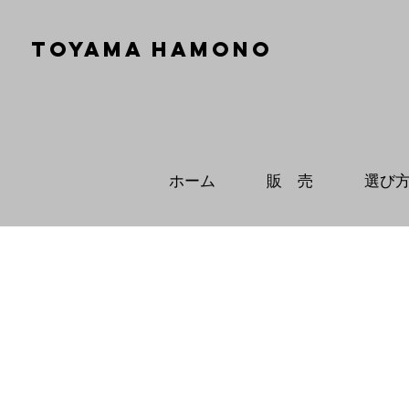
TOYAMA HAMONO
ホーム
販 売
選び