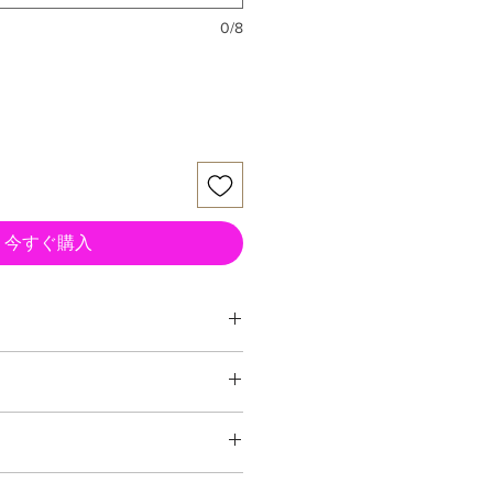
0/8
今すぐ購入
ム
力 生木直径１０ミリまでです。
、植物全般に使う鋏です。
IS [ Japanese Industrial
理な使い方をすると破損する場合が
に刃部）に付着した汚れをよくふき
ださい。