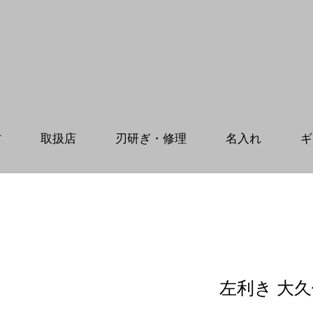
方
取扱店
刃研ぎ・修理
名入れ
ギ
左利き 大久保鋏