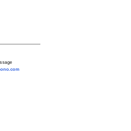
essage
mono.com