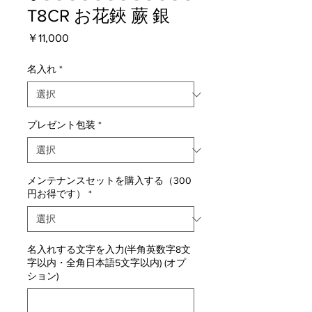
T8CR お花鋏 蕨 銀
価
￥11,000
格
名入れ
*
プレゼント包装
*
メンテナンスセットを購入する（300
円お得です）
*
名入れする文字を入力(半角英数字8文
字以内・全角日本語5文字以内) (オプ
ション)