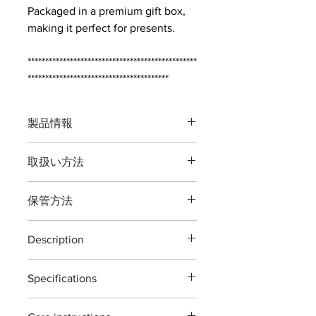
Packaged in a premium gift box,
making it perfect for presents.
************************************************
****************************************
製品情報
品番：Ｔ
８ＣＲ
取扱い方法
全長：約１６５ミリ
重量：約１８０
グラム
本製品の最大切断能力 生木直径１０
刃渡：約５０ミリ
保管方法
ミリまでです。
鋼材： 鍛造特殊鋼
主に生花・花切る道具です。
加工：特殊メッキ加工
ご使用後は本体（特に刃部）に付着し
植物以外の切断、無理な使い方をする
最大切断能力：生木直径約１０ミリ
Description
た汚れをよくふき取り道具箱や室内で
と破損する場合がございますご注意く
刃先約５ミリ
の保管をおすすめいたします。汚れを
ださい。
T8CR ikebana scissors
付属：刃研保証書（１回無料券）
ふき取る際に刃物用油（ミシン油でも
Specifications
The T8CR ikebana scissors are
よい）で拭き取り本体を保護する事で
※
灌木・造花・針金・竹は切断できま
traditional designed for general
※手作り製品の為「寸法及び重量」は
錆びが発生しにくくなります。
Material : Japanease carbon steels 'all
せん
garden use. ideal for pruning
若干の違いがある場合がございますが