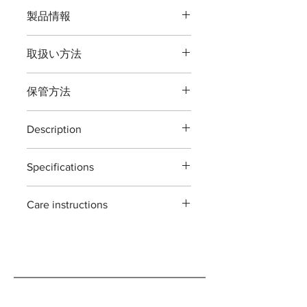
製品情報
品番：Ｔ１０６
取扱い方法
全長：約２００ミリ
重量：約２００グラム
本製品の最大切断能力 生木直径１２
刃渡：約６０ミリ
保管方法
ミリまでです。
鋼材： 高炭素刃物鋼 -鍛造- JIS [
バラ・花の剪定、園芸用の道具です。
Japanese Industrial Standards ]
ご使用後は本体（特に刃部）に付着し
植物以外の切断、無理な使い方をする
天然木 （ブビンガ）
Description
た汚れをよくふき取り道具箱や室内で
と破損する場合がございますご注意く
の保管をおすすめいたします。汚れを
ださい。
T106 secateurs bubinga
最大切断能力：生木直径約１２ミリ
ふき取る際に刃物用油（ミシン油でも
※灌木・造花・針金・竹は切断できま
Specifications
The T106 secateurs bubinga are
刃先約５ミリ
よい）で拭き取り本体を保護する事で
せん
designed for general garden use.
付属：刃研保証書（１回無料券）
錆びが発生しにくくなります。
Material : Japanease carbon steels 'all
ideal for pruning
ご自分で刃を研ぎ直される場合は専用
Care instructions
forging' + bubinga trim
branches,roses,flower and
※手作り製品の為「寸法及び重量」は
の砥石・シャープナーをお使い頂くよ
Size : 200mm
houseplants.
若干の違いがある場合がございますが
these scissors are made with high
うお願いします。 ※鋏に適した砥石
Weight : 200g
each piece is hand forged and
ご了承願います。
carbon steel tools .
も販売しております。
Blade length : 70mm
sharpened using traditional methods.
they can rust if not cared for properly.
as such ,each tool has its own
please make sure to wipe them clean
variations ans irregularity. they are all
and dry after use. if you're planning on
handmade in japan.
storing them for an extended period