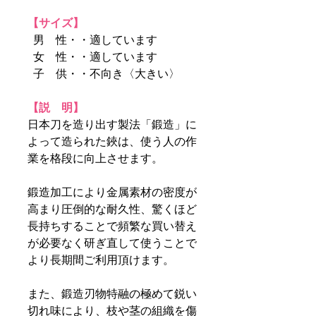
【サイズ】
男 性・・適しています
女 性・・適しています
子 供・・不向き〈大きい〉
【説 明】
日本刀を造り出す製法「鍛造」に
よって造られた鋏は、使う人の作
業を格段に向上させます。
鍛造加工により金属素材の密度が
高まり圧倒的な耐久性、驚くほど
長持ちすることで頻繁な買い替え
が必要なく研ぎ直して使うことで
より長期間ご利用頂けます。
また、鍛造刃物特融の極めて鋭い
切れ味により、枝や茎の組織を傷