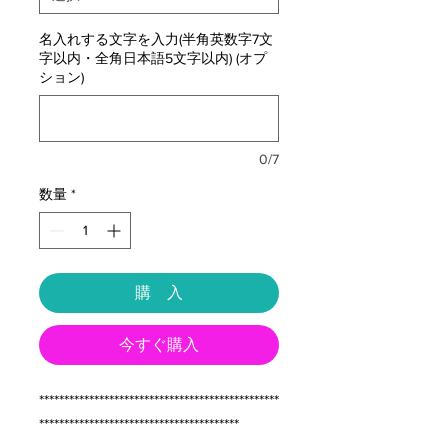
名入れする文字を入力(半角英数字7文
字以内・全角日本語5文字以内) (オプ
ション)
0/7
数量
*
購 入
今すぐ購入
************************************************
****************************************