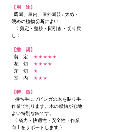
【用 途】
庭園、屋内、屋外園芸 / 太め・
硬めの植物切断によい
〈 剪定・整枝・間引き・切り戻
し 〉
【推 奨】
剪 定
★ ★ ★ ★ ★
花 切
★ ★ ★ ★
芽 切
★
室 内
★ ★ ★
【特 徴】
持ち手にブビンガの木を貼り手
作業で削ります。木の感触が心地
よい特別な鋏です。
〈 省力・快適性・安全性・作業
向上をサポートします 〉