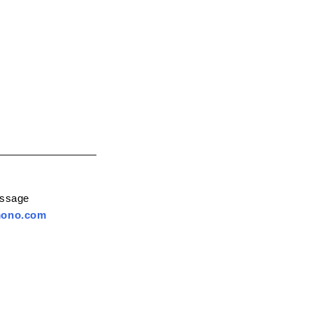
essage
mono.com