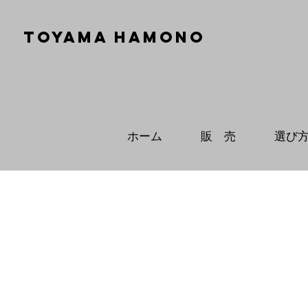
TOYAMA HAMONO
ホーム
販 売
選び