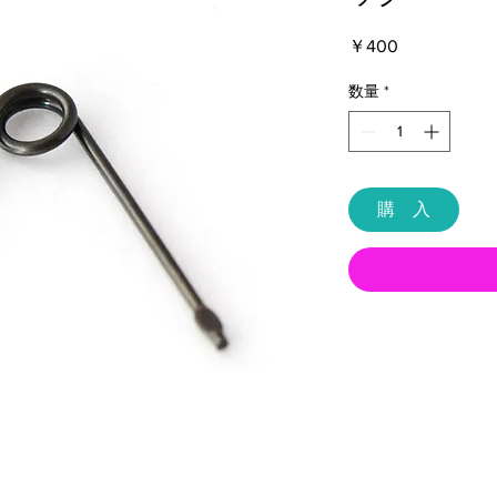
価
￥400
格
数量
*
購 入