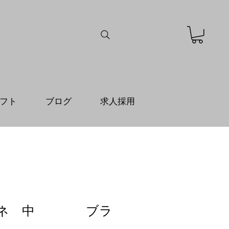
フト
ブログ
求人採用
バネ 中 ブラ