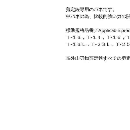
剪定鋏専用のバネです。
中バネの為、比較的強い力の
標準規格品番／Applicable prod
Ｔ‐１３，Ｔ‐１４，Ｔ‐１６，
Ｔ‐１３Ｌ，Ｔ‐２３Ｌ，Ｔ‐２５Ｌ ，
※外山刃物剪定鋏すべての剪