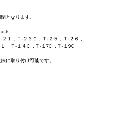
開閉となります。
ucts
Ｔ‐２１，Ｔ‐２３Ｃ，Ｔ‐２５，Ｔ‐２６，
T -１４C ，T -１7C ，T -１9C
定鋏に取り付け可能です。