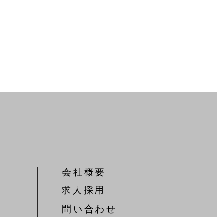
T104 針金切鋏
価格
￥5,000
会社概要
​求人採用
問い合わせ