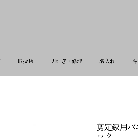
方
取扱店
刃研ぎ・修理
名入れ
ギ
剪定鋏用
ック