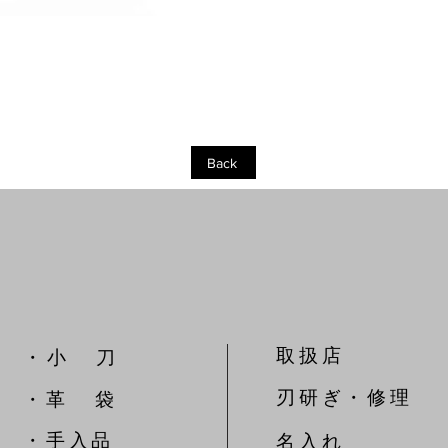
クイックビュー
Back
取扱店
​・ 小 刀
刃研ぎ・修理
・革 袋
​・手入品
名入れ