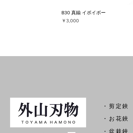
B30 真鍮 イボイボー
価格
￥3,000
​・剪定鋏
​・お花鋏
・盆栽鋏