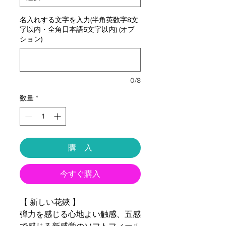
名入れする文字を入力(半角英数字8文
字以内・全角日本語5文字以内) (オプ
ション)
0/8
数量
*
購 入
今すぐ購入
【 新しい花鋏 】
弾力を感じる心地よい触感、五感