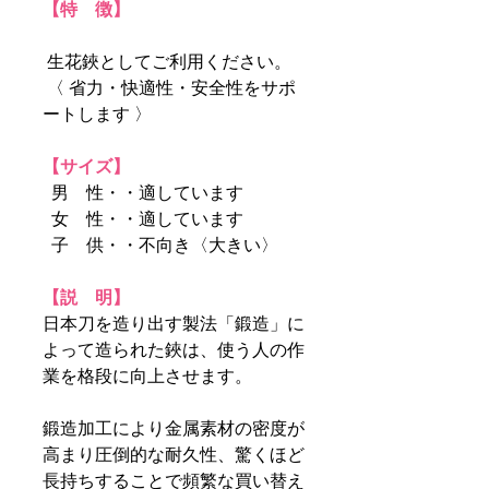
【特 徴】
生花鋏としてご利用ください。
〈 省力・快適性・安全性をサポ
ートします 〉
【サイズ】
男 性・・適しています
女 性・・適しています
子 供・・不向き〈大きい〉
【説 明】
日本刀を造り出す製法「鍛造」に
よって造られた鋏は、使う人の作
業を格段に向上させます。
鍛造加工により金属素材の密度が
高まり圧倒的な耐久性、驚くほど
長持ちすることで頻繁な買い替え