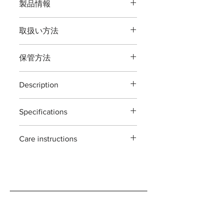
製品情報
品番：T8BS
取扱い方法
全長：約１６５ミリ
重量：約１７０グラム
本製品の最大切断能力 生木直径１０
刃渡：約５０ミリ
保管方法
ミリまでです。
鋼材： 高炭素刃物鋼 -鍛造- JIS [
主に切り花・生花華道に使う鋏です。
Japanese Industrial Standards ]
ご使用後は本体（特に刃部）に付着し
植物以外の切断、無理な使い方をする
塗料：ソフトフィール塗料
Description
た汚れをよくふき取り道具箱や室内で
と破損する場合がございますご注意く
の保管をおすすめいたします。汚れを
ださい。
Ikebana shears T8BS
最大切断能力：生木直径約１０ミリ
ふき取る際に刃物用油（ミシン油でも
※灌木・造花・針金・竹は切断できま
Specifications
The T8BS Ikebana shears are
刃先約５ミリ
よい）で拭き取り本体を保護する事で
せん。
designed for general garden use.
付属：刃研保証書（１回無料券）
錆びが発生しにくくなります。
Material : Japanease carbon steels 'all
ideal for pruning
ご自分で刃を研ぎ直される場合は専用
Care instructions
forging'
branches,roses,flower and
※手作り製品の為「寸法及び重量」は
の砥石・シャープナーをお使い頂くよ
Size : 165mm
houseplants.
若干の違いがある場合がございますが
these scissors are made with high
うお願いします。 ※鋏に適した砥石
Weight : 150g
each piece is hand forged and
ご了承願います。
carbon steel tools .
も販売しております。
Blade length : 50mm
sharpened using traditional methods.
they can rust if not cared for properly.
as such ,each tool has its own
please make sure to wipe them clean
variations ans irregularity. they are all
and dry after use. if you're planning on
handmade in japan.
storing them for an extended period
of time, we recommend oiling them