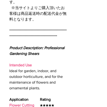
す。
※当サイトよりご購入頂いたお
客様は商品返送時の配送代金が無
料となります。
************************************************
****************************************
Product Description: Professional
Gardening Shears
Intended Use
Ideal for garden, indoor, and
outdoor horticulture, and for the
maintenance of flowers and
ornamental plants.
Application Rating
Flower Cutting
★★★★★