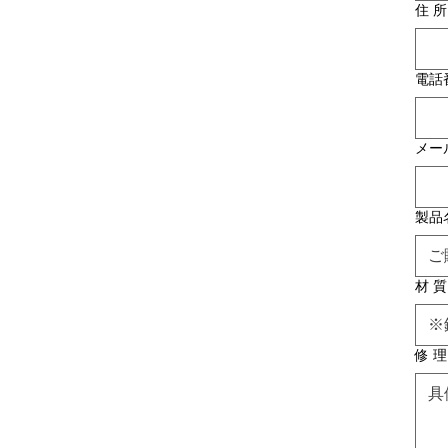
住 
電話
メー
製品
材 質
修 理