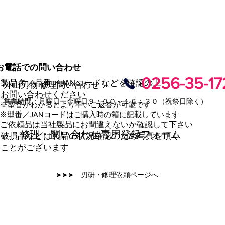
お電話での問い合わせ
0256-35-17
・製品名／品番／JANコードなどを確認の上
外山刃物 修理問い合わせ：
お問い合わせください
営業時間：月曜日ー金曜日９：００～１６：３０（祝祭日除く）
※型番がわかるとより早いご返答が可能です
 ※型番／JANコードはご購入時の箱に記載しています
・ご依頼品は当社製品にお間違えないか確認して下さい
修理・問い合わせ専用登録フォーム
・破損品などは製品の状況確認のため写真を頂く
ことがございます
➤➤➤ 刃研・修理依頼ページへ