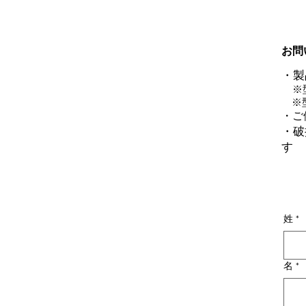
お問
・製
​
※
​ 
​・
・破
姓
*
名
*