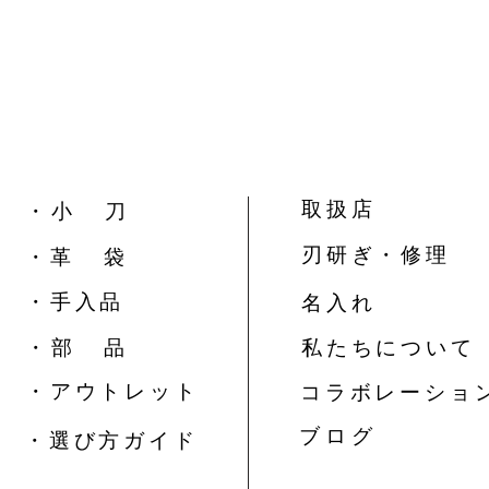
取扱店
​・ 小 刀
刃研ぎ・修理
・革 袋
​・手入品
名入れ
​・ 部 品
私たちについて
​・アウトレット
コラボレーショ
​ブ ロ グ
​・選び方ガイド