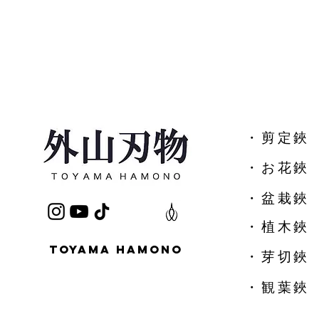
​・剪定鋏
​・お花鋏
・盆栽鋏
・植木鋏
TOYAMA HAMONO
​・芽切鋏
・観葉鋏