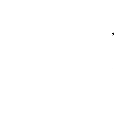
​
​
​