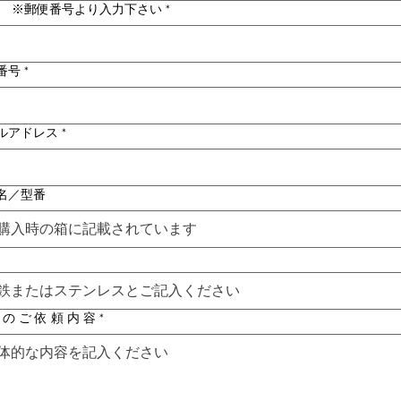
所 ※郵便番号より入力下さい
*
番号
*
ルアドレス
*
名／型番
 の ご 依 頼 内 容
*