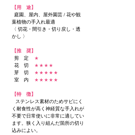
【用 途】
庭園、屋内、屋外園芸 / 花や観
葉植物の手入れ最適
〈 切花・間引き・切り戻し・透
かし 〉
【推 奨】
剪 定
★
花 切
★ ★ ★ ★
芽 切
★ ★ ★ ★ ★
室 内
★ ★ ★ ★ ★
【特 徴】
ステンレス素材のためサビにく
く耐食性が高く神経質な手入れが
不要で日常使いに非常に適してい
ます。狭く入り組んだ箇所の切り
込みによい。