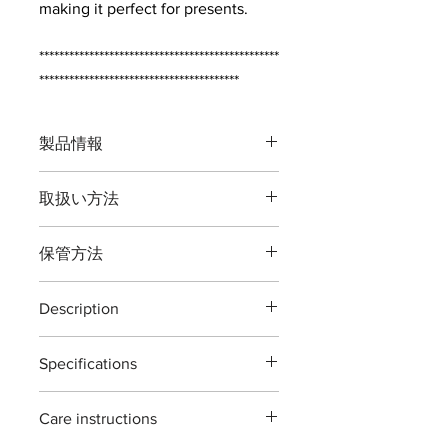
making it perfect for presents.
************************************************
****************************************
製品情報
品番：T517
取扱い方法
全長：約２００ミリ
重量：約１８０グラム
本製品の最大切断能力 生木直径８ミ
刃渡：約７０ミリ
保管方法
リ（刃元）３ミリ（刃先）までです。
鋼材： 高炭素ステンレス刃物鋼 -鍛造-
ビカクシダ・盆栽や花・観葉植物手入
JIS [ Japanese Industrial
ご使用後は本体（特に刃部）に付着し
れ道具です。
Standards ]
Description
た汚れをよくふき取り道具箱や室内で
水や劣化に耐久性をほこる全身ステン
最大切断能力：生木直径８ミリ
の保管をおすすめいたします。汚れを
レス鋼材の鋏です。高い耐久性を維持
T517 stainless snips
刃先約３ミリ
ふき取る際に刃物用油（ミシン油でも
します。
Specifications
The T517 stainless snips are designed
付属：刃研保証書（１回無料券）
よい）で拭き取り本体を保護する事で
保管方法や手入れの仕方により錆びが
for general garden use. ideal for
錆びが発生しにくくなります。
Material : Japanease stainless steels
発生する場合がございます。
pruning branches,roses,flower and
※手作り製品の為「寸法及び重量」は
ご自分で刃を研ぎ直される場合は専用
Care instructions
'all forging'
植物以外の切断、無理な使い方をする
houseplants.
若干の違いがある場合がございますが
の砥石・シャープナーをお使い頂くよ
Size : 200mm
と破損する場合がございますご注意く