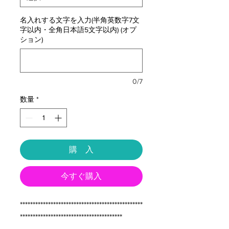
名入れする文字を入力(半角英数字7文
字以内・全角日本語5文字以内) (オプ
ション)
0/7
数量
*
購 入
今すぐ購入
************************************************
****************************************