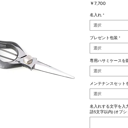
価
￥7,700
格
名入れ
*
選択
プレゼント包装
*
選択
専用ハサミケースを購
選択
メンテナンスセットを
選択
名入れする文字を入力
語5文字以内) (オプシ