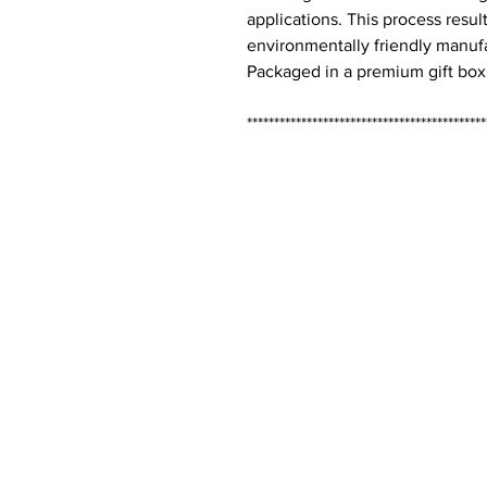
applications. This process result
environmentally friendly manuf
Packaged in a premium gift box,
********************************************