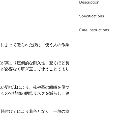
Description
取り道具箱や室内で
ございますご注意く
最大切断能力：生木
をふき取る際に刃物
※
灌木・造花・針金
T17 Indoor plants sni
刃先約３
り本体を保護する事
Specifications
The T17 Indoor plants
付属：刃研保証書（
ご自分で刃を研ぎ直
garden use. ideal for
ナーをお使い頂くよ
Material : Japanease c
houseplants.
※手作り製品の為「
石も販売しておりま
Care instructions
Size : ２００mm
each piece is hand f
場合がございますが
Weight : １７５g
traditional methods. 
these scissors are ma
Blade length : ７０
m
variations ans irregul
」によって造られた鋏は、使う人の作業
they can rust if not 
to wipe them clean and
on storing them for a
recommend oiling th
度が高まり圧倒的な耐久性、驚くほど長
えが必要なく研ぎ直して使うことでより
鋭い切れ味により、枝や茎の組織を傷つ
きるので植物の病気リスクを減らし、健
「焼付け」により着色となり、一般の塗