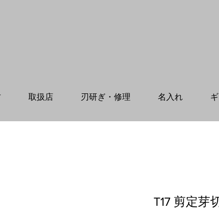
方
取扱店
刃研ぎ・修理
名入れ
ギ
T17 剪定芽