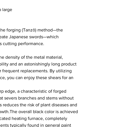
 large
 the forging (Tanzō) method—the
 create Japanese swords—which
's cutting performance.
he density of the metal material,
ility and an astonishingly long product
or frequent replacements. By utilizing
ce, you can enjoy these shears for an
p edge, a characteristic of forged
that severs branches and stems without
s reduces the risk of plant diseases and
wth.The overall black color is achieved
icated heating furnace, completely
ents typically found in general paint