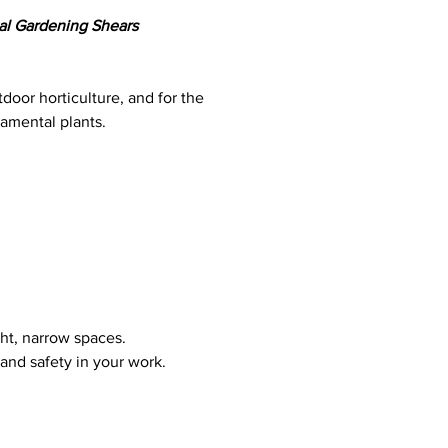
nal Gardening Shears
tdoor horticulture, and for the
amental plants.
ight, narrow spaces.
and safety in your work.