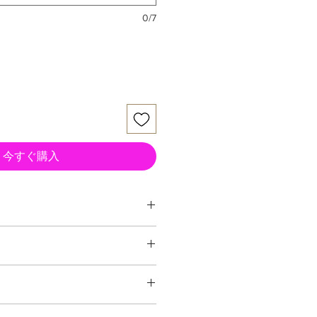
0/7
今すぐ購入
ム
力 生木直径８ミリ（刃元）３ミリ
IS [ Japanese Industrial
花・観葉植物手入れ道具です。
に刃部）に付着した汚れをよくふき
理な使い方をすると破損する場合が