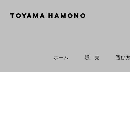
TOYAMA HAMONO
ホーム
販 売
選び