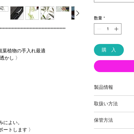
数量
*
********************************************
購 入
や観葉植物の手入れ最適
透かし 〉
製品情報
品番：T17
取扱い方法
全長：約２００ミリ
重量：約１７５グラ
本製品の最大切断能
刃渡：約７０ミリ
保管方法
（刃先）までです。
みによい。
鋼材：高炭素刃物鋼 -鍛造- J
ビカクシダ・盆栽や
ポートします 〉
Standards ]
ご使用後は本体（特
植物以外の切断、無