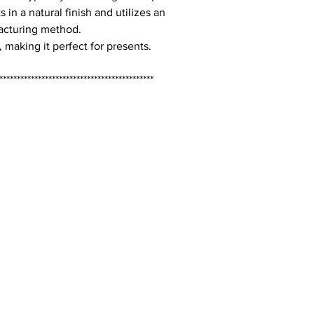
s in a natural finish and utilizes an
acturing method.
 making it perfect for presents.
********************************************