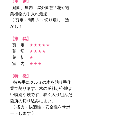
【用 途】
庭園、屋内、屋外園芸 / 花や観
葉植物の手入れ最適
〈 剪定・間引き・切り戻し・透
かし 〉
【推 奨】
剪 定
★ ★ ★ ★ ★
花 切
★ ★ ★ ★
芽 切
★
室 内
★ ★ ★
【特 徴】
持ち手にクルミの木を貼り手作
業で削ります。木の感触が心地よ
い特別な鋏です。狭く入り組んだ
箇所の切り込みによい。
〈 省力・快適性・安全性をサポ
ートします 〉