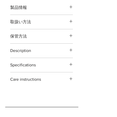
製品情報
品番：T102
取扱い方法
全長：約１９０ミリ
重量：約１７０グラム
本製品の最大切断能力 生木直径１0
刃渡：約６０ミリ
保管方法
ミリまでです。
鋼材： 高炭素刃物鋼 -鍛造- JIS [
バラ・花の剪定、園芸用の道具です。
Japanese Industrial Standards ]
ご使用後は本体（特に刃部）に付着し
植物以外の切断、無理な使い方をする
天然木 胡桃（くるみ）
Description
た汚れをよくふき取り道具箱や室内で
と破損する場合がございますご注意く
の保管をおすすめいたします。汚れを
ださい。
T102 Flower secateurs walnut
最大切断能力：生木直径約１０ミリ
ふき取る際に刃物用油（ミシン油でも
※灌木・造花・針金・竹は切断できま
Specifications
The T102 Flower secateurs walnut are
刃先約５ミリ
よい）で拭き取り本体を保護する事で
せん
designed for general garden use.
付属：刃研保証書（１回無料券）
錆びが発生しにくくなります。
Material : Japanease carbon steels 'all
ideal for pruning
ご自分で刃を研ぎ直される場合は専用
Care instructions
forging' + walnut trim
branches,roses,flower and
※手作り製品の為「寸法及び重量」は
の砥石・シャープナーをお使い頂くよ
Size : 190mm
houseplants.
若干の違いがある場合がございますが
these scissors are made with high
うお願いします。 ※鋏に適した砥石
Weight : 180g
each piece is hand forged and
ご了承願います。
carbon steel tools .
も販売しております。
Blade length : 70mm
sharpened using traditional methods.
they can rust if not cared for properly.
as such ,each tool has its own
please make sure to wipe them clean
variations ans irregularity. they are all
and dry after use. if you're planning on
handmade in japan.
storing them for an extended period