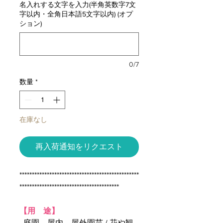
名入れする文字を入力(半角英数字7文
字以内・全角日本語5文字以内) (オプ
ション)
0/7
数量
*
在庫なし
再入荷通知をリクエスト
************************************************
****************************************
【用 途】
庭園、屋内、屋外園芸 / 花や観