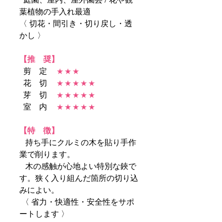
葉植物の手入れ最適
〈 切花・間引き・切り戻し・透
かし 〉
【推 奨】
剪 定
★ ★ ★
花 切
★ ★ ★ ★ ★
芽 切
★ ★ ★ ★ ★
室 内
★ ★ ★ ★ ★
【特 徴】
持ち手にクルミの木を貼り手作
業で削ります。
木の感触が心地よい特別な鋏で
す。狭く入り組んだ箇所の切り込
みによい。
〈 省力・快適性・安全性をサポ
ートします 〉