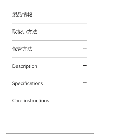
製品情報
品番：T103
取扱い方法
全長：約２００ミリ
重量：約１７５グラム
本製品の最大切断能力 生木直径８ミ
刃渡：約７０ミリ
保管方法
リ（刃元）３ミリ（刃先）までです。
鋼材： 高炭素刃物鋼 -鍛造-
盆栽や花・観葉植物手入れ道具です。
JIS [ Japanese Industrial
ご使用後は本体（特に刃部）に付着し
植物以外の切断、無理な使い方をする
Standards ]
Description
た汚れをよくふき取り道具箱や室内で
と破損する場合がございますご注意く
天然木 胡桃（くるみ）
の保管をおすすめいたします。汚れを
ださい。
T103 Flower snips
ふき取る際に刃物用油（ミシン油でも
※灌木・造花・針金・竹は切断できま
Specifications
The T103 Flower snips are designed
最大切断能力：生木直径約８ミリ
よい）で拭き取り本体を保護する事で
せん
for general garden use. ideal for
刃先約３ミリ
錆びが発生しにくくなります。
Material : Japanease carbon steels 'all
pruning branches,roses,flower and
付属：刃研保証書（１回無料券）
ご自分で刃を研ぎ直される場合は専用
Care instructions
forging' + walnut trim
houseplants.
の砥石・シャープナーをお使い頂くよ
Size : 200mm
each piece is hand forged and
※手作り製品の為「寸法及び重量」は
these scissors are made with high
うお願いします。 ※鋏に適した砥石
Weight : 175g
sharpened using traditional methods.
若干の違いがある場合がございますが
carbon steel tools .
も販売しております。
Blade length : 70mm
as such ,each tool has its own
ご了承願います。
they can rust if not cared for properly.
variations ans irregularity. they are all
please make sure to wipe them clean
handmade in japan.
and dry after use. if you're planning on