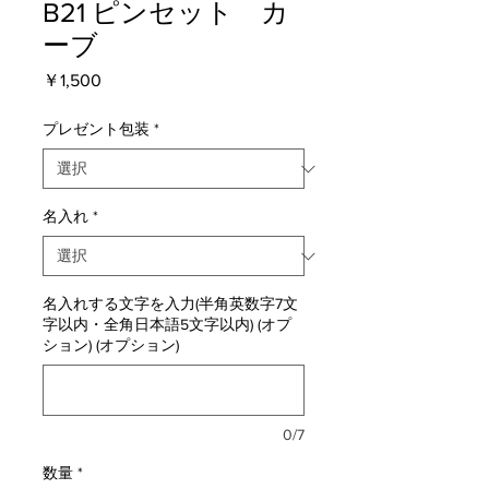
B21 ピンセット カ
ーブ
価
￥1,500
格
プレゼント包装
*
名入れ
*
名入れする文字を入力(半角英数字7文
字以内・全角日本語5文字以内) (オプ
ション) (オプション)
0/7
数量
*