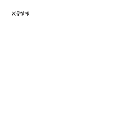
製品情報
材質：ステンレス
全長：１５０ミリ
重量：２２グラム
原産国：日本製