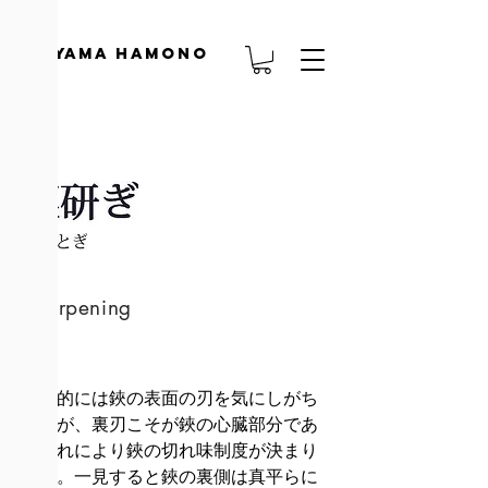
TOYAMA HAMONO
Sharpening
一般的には鋏の表面の刃を気にしがち
ですが、裏刃こそが鋏の心臓部分であ
りそれにより鋏の切れ味制度が決まり
ます。一見すると鋏の裏側は真平らに