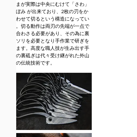
見えまが実際は中央にむけて「さわ」
※くぼみ が出来ており、2枚の刃をか
み合わせて切るという構造になってい
ます。切る動作は両刃
の先端が一点で
擦り合わさる必要があり、その為に裏
刃のソリを必要となり手作業で研ぎを
行います。高度な職人技が生み出す手
作業の裏砥ぎは代々受け継がれた外山
刃物の伝統技術です。