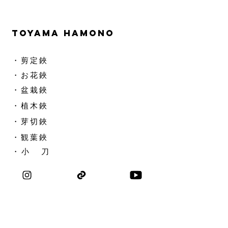
TOYAMA HAMONO
​・剪定鋏
​・お花鋏
・盆栽鋏
・植木鋏
​・芽切鋏
・観葉鋏
​・ 小 刀
・革 袋
​・手入品
​・ 部 品
​・アウトレット