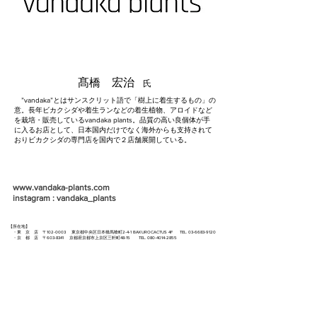
髙橋 宏治
氏
”vandaka”とはサンスクリット語で「樹上に着生するもの」の
意。長年ビカクシダや着生ランなどの着生植物、アロイドなど
を栽培・販売しているvandaka plants。品質の高い良個体が手
に入るお店として、日本国内だけでなく海外からも支持されて
おりビカクシダの専門店を国内で２店舗展開している。
www.vandaka-plants.com
instagram : vandaka_plants
【所在地】
・東 京 店
〒
102-0003
東京都中央区日本橋馬喰町2-4-1 BAKUROCACTUS 4F TEL.
03-6683-9120
・京 都 店 〒603-8341 京都府京都市上京区三軒町48-15 TEL.
080-4014-2855