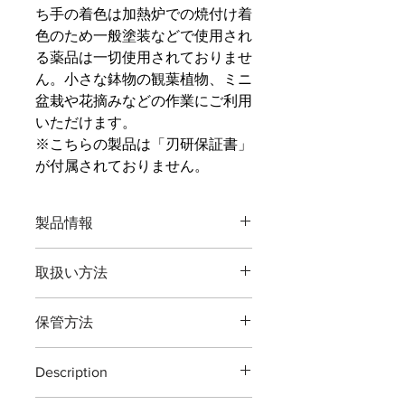
ち手の着色は加熱炉での焼付け着
色のため一般塗装などで使用され
る薬品は一切使用されておりませ
ん。小さな鉢物の観葉植物、ミニ
盆栽や花摘みなどの作業にご利用
いただけます。
※こちらの製品は「刃研保証書」
が付属されておりません。
製品情報
品番：Ｓ‐３
取扱い方法
全長：78ミリ
主に観葉植物、ミニ盆栽、花摘みに使
重量：21グラム
保管方法
う鋏です。
刃渡：20ミリ
植物以外の切断、無理な使い方をする
鋼材： 鍛造特殊鋼
ご使用後は本体（特に刃部）に付着し
と破損する場合がございますご注意く
最大切断能力：直径3ミリ程度の柔ら
Description
た汚れをよくふき取り道具箱や室内で
ださい。
かい植物のみ、葉など
の保管をおすすめいたします。汚れを
※灌木・造花・針金・竹は切断できま