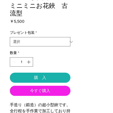
ミニミニお花鋏 古
流型
価
￥5,500
格
プレゼント包装
*
数量
*
購 入
今すぐ購入
手造り（鍛造）の超小型鋏です。
全行程を手作業で加工しており持