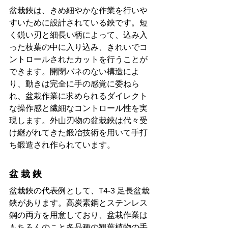
盆栽鋏は、きめ細やかな作業を行いや
すいために設計されている鋏です。短
く鋭い刃と細長い柄によって、込み入
った枝葉の中に入り込み、きれいでコ
ントロールされたカットを行うことが
できます。開閉バネのない構造によ
り、動きは完全に手の感覚に委ねら
れ、盆栽作業に求められるダイレクト
な操作感と繊細なコントロール性を実
現します。外山刃物の盆栽鋏は代々受
け継がれてきた鍛冶技術を用いて手打
ち鍛造され作られています。
盆 栽 鋏
盆栽鋏の代表例として、T4-3 足長盆栽
鋏があります。高炭素鋼とステンレス
鋼の両方を用意しており、盆栽作業は
もちろんのこと多品種の観葉植物の手