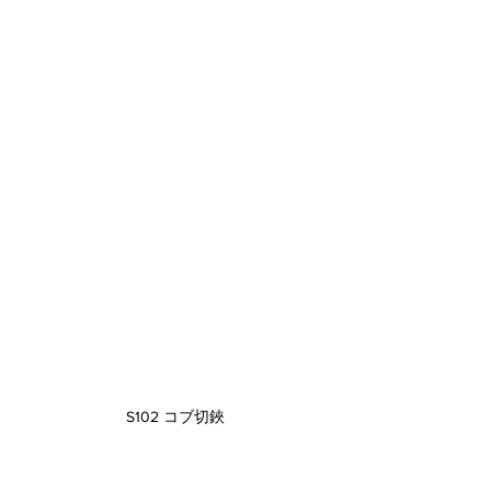
S102 コブ切鋏