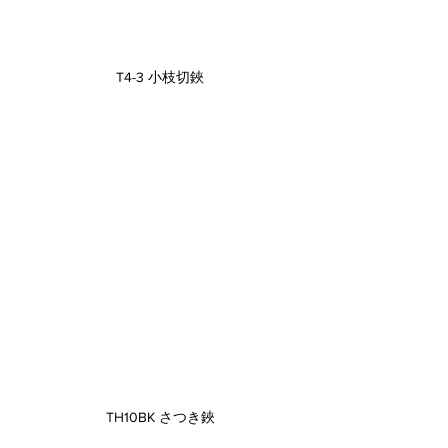
T4-3 小枝切鋏
TH10BK さつき鋏