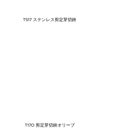
T517 ステンレス剪定芽切鋏
T17O 剪定芽切鋏オリーブ