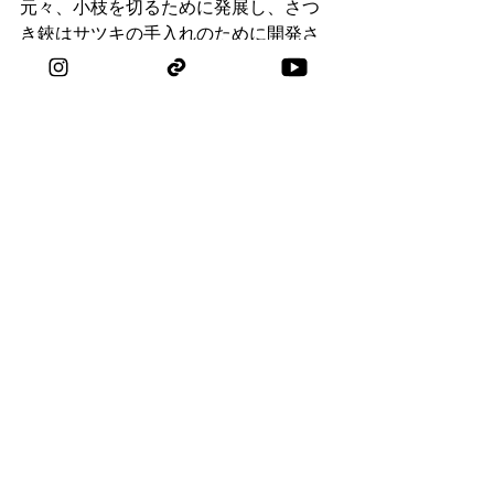
元々、小枝を切るために発展し、さつ
き鋏はサツキの手入れのために開発さ
れました。小枝切の方が刃幅があるた
め小枝切を含めた使用用途に適してい
ると言えます。しかし現在では、どち
らもほぼ同じ用途で使われています。
どちらを選ぶかは、主に個人の好みに
よります。
➤➤T4-4 小枝切鋏ページへ
➤➤TH11BK さつき鋏（花柄積鋏）ページへ
盆栽鋏はどのように手入れすれば
よいですか？
使用後は毎回刃をきれいに拭き、乾燥
させ、定期的に油を差してください。
適切な手入れを行えば、長年にわたり
鋭く信頼性の高い状態を維持できま
す。詳しい手順についてははさみのお