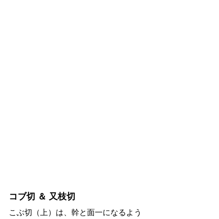
コブ切 ＆ 又枝切
こぶ切（上）は、幹と面一になるよう