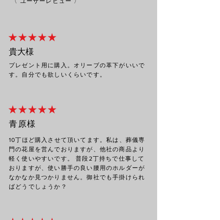
〈 ユーザーレビュー 〉
★ ★ ★ ★ ★
貴大
様
プレゼント用に購入。オリーブの革下がいいで
す。自分でも欲しいくらいです。
★ ★ ★ ★ ★
青原様
10丁ほど購入させて頂いてます。私は、葬儀専
門の花屋を営んでおりますが、他社の商品より
軽く使いやすいです。 普段2丁持ちで仕事して
おりますが、使い勝手の良い腰用のホルダーが
なかなか見つかりません。御社でも手掛けられ
ばどうでしょうか？