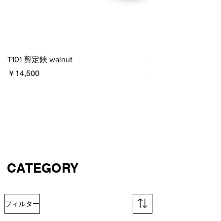
T101 剪定鋏 walnut
T513 ステンレス剪定
在庫なし
価格
￥14,500
CATEGORY
フィルター