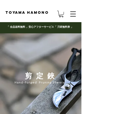
TOYAMA HAMONO
「 全品送料無料 」
安心アフターサービス「 刃研無料券 」
​剪 定 鋏
Hand-Forged
Pruning Shears