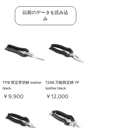
以前のデータを読み込
み
T17B 剪定芽切鋏 leather
T26B 万能剪定鋏 YP
black
leather black
価格
価格
￥9,900
￥12,000