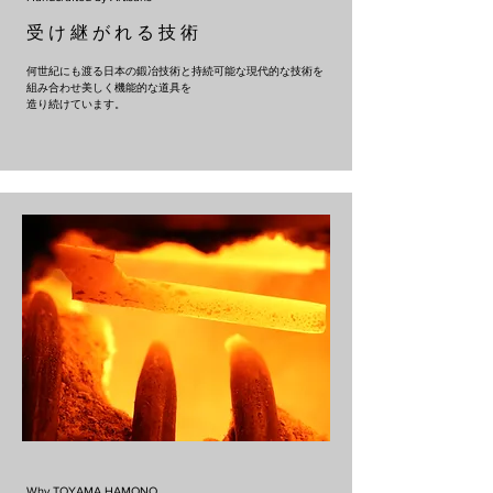
​受 け 継 が れ る 技 術
何世紀にも渡る日本の鍛冶技術と持続可能な現代的な技術を
組み合わせ美しく機能的な道具を
​造り続けています。
Why TOYAMA HAMONO