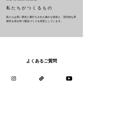
私 た ち が つ く る も の
私たちは長い歴史に裏打ちされた確かな技術と、現代的な革
新性を併せ持つ製品づくりを得意としています。
​よくあるご質問
剪定鋏と園芸鋏の違いは何ですか？
剪定鋏は、庭木の太い枝や固めの植物を
切るための強力な道具です。 一方、園芸
剪定鋏を使用する上での注意点は？
鋏（花鋏）は茎や細い枝、花を切るのに
向きます。繊細な作業や切り花のケアに
剪定鋏は鋭い切れ味が魅力ですが、刃を