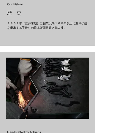
Our history
歴 史
１８６１年（江戸末期）に創業以来１６０年以上に渡り伝統
を継承する手造りの日本製園芸鋏と職人技。
Handcrafted by Artisans