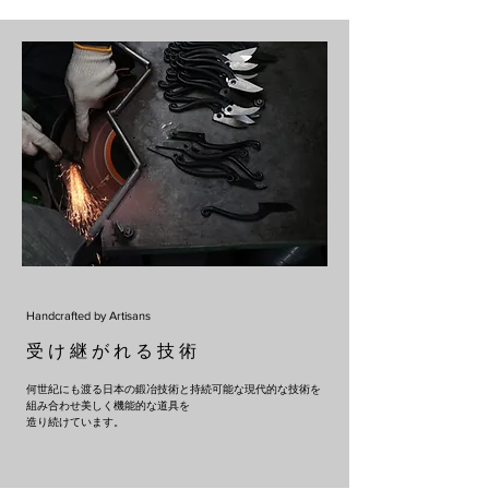
Handcrafted by Artisans
​受 け 継 が れ る 技 術
何世紀にも渡る日本の鍛冶技術と持続可能な現代的な技術を
組み合わせ美しく機能的な道具を
​造り続けています。