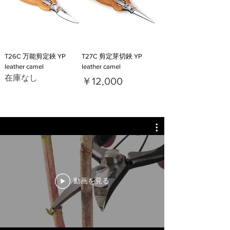
T26C 万能剪定鋏 YP
T27C 剪定芽切鋏 YP
leather camel
leather camel
在庫なし
価格
￥12,000
動画を見る