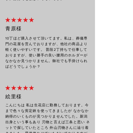
★ ★ ★ ★ ★
青原様
10丁ほど購入させて頂いてます。私は、葬儀専
門の花屋を営んでおりますが、他社の商品より
軽く使いやすいです。 普段2丁持ちで仕事して
おりますが、使い勝手の良い腰用のホルダーが
なかなか見つかりません。御社でも手掛けられ
ばどうでしょうか？
★ ★ ★ ★ ★
絵里様
こんにちは 私は生花店に勤務しております。今
まで色々な剪定鋏を使ってきましたが なかなか
納得のいくものが見つかりませんでした。新潟
出身という事もあり 刃物と言えば三条と思い ネ
ットで探していたところ 外山刃物さんに辿り着