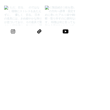
て長く愛用できます。
う。 切れ味が落ちたと感じたら、無理に
切らず砥石で軽く研いでください。 一生
モノの道具として、こまめな清掃と油膜
保護が切れ味を保つ最大の秘訣です。
外山刃物公式Instagram