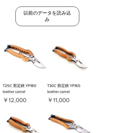
以前のデータを読み込
み
T25C 剪定鋏 YP180
T30C 剪定鋏 YP165
leather camel
leather camel
価格
価格
￥12,000
￥11,000