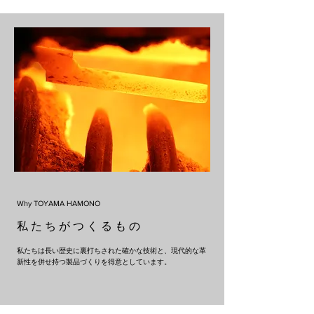
Why TOYAMA HAMONO
私 た ち が つ く る も の
私たちは長い歴史に裏打ちされた確かな技術と、現代的な革
新性を併せ持つ製品づくりを得意としています。