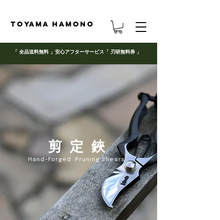
TOYAMA HAMONO
「 全品送料無料 」
安心アフターサービス「 刃研無料券 」
​剪 定 鋏
Hand-Forged
Pruning Shears