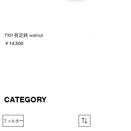
T101 剪定鋏 walnut
T513 ステンレス剪定
在庫なし
価格
￥14,500
CATEGORY
フィルター