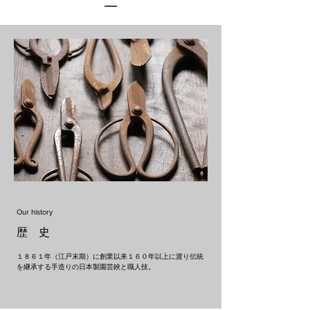
Our history
歴 史
１８６１年（江戸末期）に創業以来１６０年以上に渡り伝統
を継承する手造りの日本製園芸鋏と職人技。