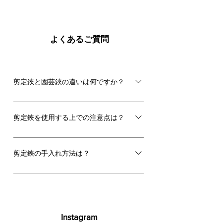
​よくあるご質問
剪定鋏と園芸鋏の違いは何ですか？
剪定鋏は、庭木の太い枝や固めの植物を
切るための強力な道具です。 一方、園芸
剪定鋏を使用する上での注意点は？
鋏（花鋏）は茎や細い枝、花を切るのに
向きます。繊細な作業や切り花のケアに
剪定鋏は鋭い切れ味が魅力ですが、刃を
最適です。 「太い枝なら剪定、柔らかい
こじると欠けやすいため、枝に対し垂直
剪定鋏の手入れ方法は？
草花なら園芸」と用途で使い分けるのが
に切るのが鉄則です。 使用後はヤニや水
最も最適な使い分けです。
分をしっかり拭き取り、錆びないよう油
長く愛用するため、使用後はまずヤニや
で手入れしましょう。 生植物以外のプラ
汚れを落とし、水分を完全に拭き取り保
ステックや金属などは切れません。 丁寧
管することが基本です。 保管前には錆を
なメンテナンスで、一生モノの道具とし
防ぐため、刃物専用油を薄く塗りましょ
Instagram