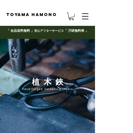
TOYAMA HAMONO
「 全品送料無料 」
「 刃研無料券 」
安心アフターサービス
植 木 鋏
Hand-Forged Garde
ning Shears