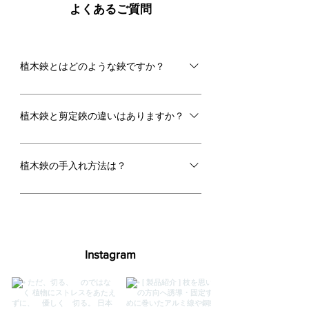
​よくあるご質問
植木鋏とはどのような鋏ですか？
植木鋏は、庭木や盆栽の形を整えるため
の伝統的な道具です。 太い枝用の剪定鋏
植木鋏と剪定鋏の違いはありますか？
に対し、こちらは繊細な芽摘みや細枝の
剪定に向いています。 職人の手打ちによ
「剪定鋏」はバネ付きで、太い枝を強力
る鋭い切れ味は、植物の切り口を傷めず
に切るパワー重視の道具です。 一方「植
植木鋏の手入れ方法は？
健康を保つのが特徴です。 手入れ次第で
木鋏」は大きな輪の持ち手が特徴で、芽
一生寄り添える名品です。
摘みや細枝の整理など、樹形を整える繊
使用後はヤニや汚れを落とし、水分を完
細な作業に向いています。 「太い枝を落
全に拭き取るのが基本です。 刃物に使用
とすなら剪定、形を整えるなら植木」と
される素材は錆に弱いため、仕上げに刃
使い分けるのが一般的です。 どちらも鋭
物専用油を薄く塗って保護しましょう。
Instagram
い切れ味が魅力です。
切れ味が鈍ったら、無理に使わず砥石で
軽く研ぐのが長持ちさせるコツです。 こ
まめな清掃と油膜保護で、末永くともに