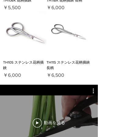
TH10BK 花柄摘鋏
TH11BK 花柄摘鋏 長柄
価格
価格
￥5,500
￥6,000
TH10S ステンレス花柄摘
TH11S ステンレス花柄摘鋏
鋏
長柄
価格
価格
￥6,000
￥6,500
動画を見る