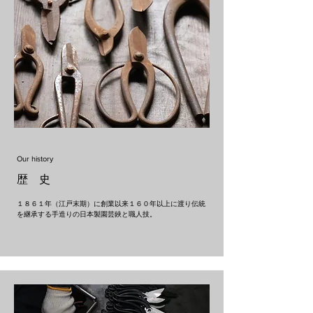
Our history
歴 史
１８６１年（江戸末期）に創業以来１６０年以上に渡り伝統
を継承する手造りの日本製園芸鋏と職人技。