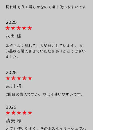
切れ味も良く滑らかなので凄く使いやすいです
2025
★ ★ ★ ★ ★
八田 様
気持ちよく切れて、大変満足しています。 良
い品物を購入させていただきありがとうござい
ました。
2025
★ ★ ★ ★ ★
吉川 様
2回目の購入ですが、やはり使いやすいです。
2025
★ ★ ★ ★ ★
清美 様
とても使いやすく、その上スタイリッシュでハ