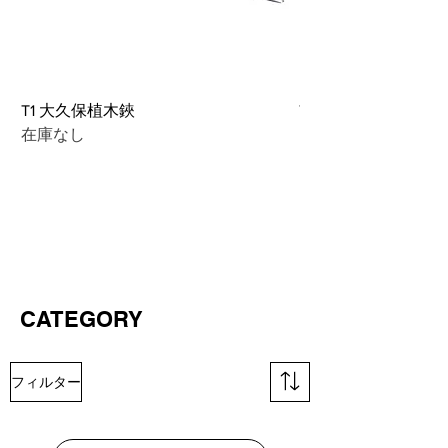
T1 大久保植木鋏
TS10 鍛 造 鋏
在庫なし
価格
￥5,000
CATEGORY
フィルター