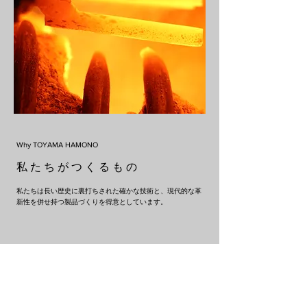
Why TOYAMA HAMONO
私 た ち が つ く る も の
私たちは長い歴史に裏打ちされた確かな技術と、現代的な革
新性を併せ持つ製品づくりを得意としています。