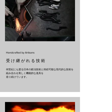
Handcrafted by Artisans
​受 け 継 が れ る 技 術
何世紀にも渡る日本の鍛冶技術と持続可能な現代的な技術を
組み合わせ美しく機能的な道具を
​造り続けています。